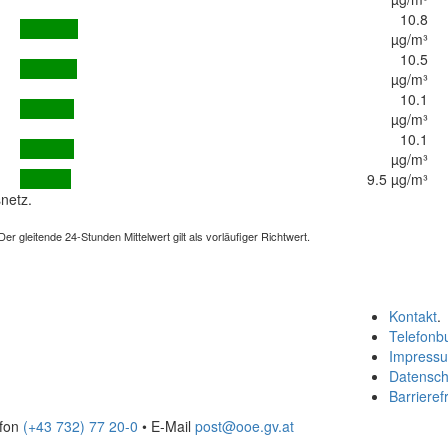
10.8
µg/m³
10.5
µg/m³
10.1
µg/m³
10.1
µg/m³
9.5 µg/m³
netz.
 gleitende 24-Stunden Mittelwert gilt als vorläufiger Richtwert.
Kontakt
.
Telefonb
Impress
Datensch
Barrierefr
efon
(+43 732) 77 20-0
• E-Mail
post@ooe.gv.at