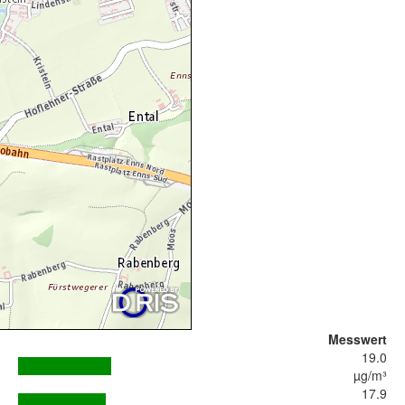
Messwert
19.0
µg/m³
17.9