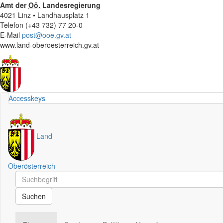
Amt der
Oö.
Landesregierung
4021 Linz • Landhausplatz 1
Telefon (+43 732) 77 20-0
E-Mail
post@ooe.gv.at
www.land-oberoesterreich.gv.at
Accesskeys
Land
Oberösterreich
Schnellsuche
Schnellsuche
Suchen