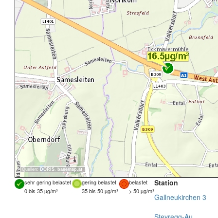
Quellen:
DORIS
,
basemap.at
Station
sehr gering belastet
gering belastet
belastet
0 bis 35 µg/m³
35 bis 50 µg/m³
> 50 µg/m³
Gallneukirchen 3
Steyregg-Au