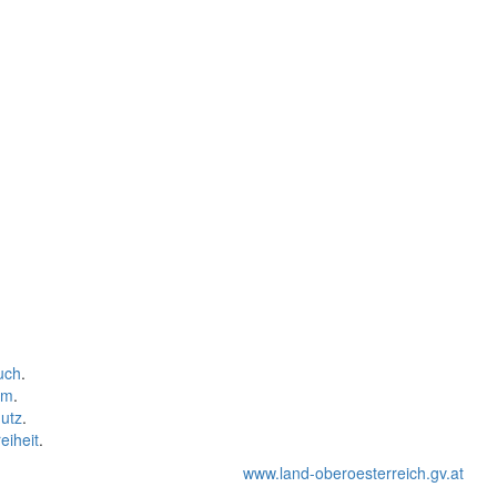
uch
.
um
.
utz
.
eiheit
.
www.land-oberoesterreich.gv.at