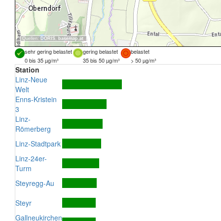
Quellen:
DORIS
,
basemap.at
sehr gering belastet
gering belastet
belastet
0 bis 35 µg/m³
35 bis 50 µg/m³
> 50 µg/m³
Station
Linz-Neue
Welt
Enns-Kristein
3
Linz-
Römerberg
Linz-Stadtpark
Linz-24er-
Turm
Steyregg-Au
Steyr
Gallneukirchen