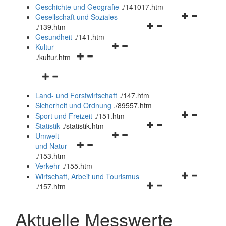
und
Geschichte und Geografie
.
/141017.htm
schließen
Navigationsm
Gesellschaft und Soziales
Navigationsmenü
öffnen
.
/139.htm
öffnen
und
Gesundheit
.
/141.htm
Navigationsmenü
und
schließen
Kultur
Navigationsmenü
öffnen
schließen
.
/kultur.htm
öffnen
und
Navigationsmenü
und
schließen
öffnen
schließen
Land- und Forstwirtschaft
.
/147.htm
und
Sicherheit und Ordnung
.
/89557.htm
schließen
Navigationsm
Sport und Freizeit
.
/151.htm
Navigationsmenü
öffnen
Statistik
.
/statistik.htm
Navigationsmenü
öffnen
und
Umwelt
Navigationsmenü
öffnen
und
schließen
und Natur
öffnen
und
schließen
.
/153.htm
und
schließen
Verkehr
.
/155.htm
schließen
Navigationsm
Wirtschaft, Arbeit und Tourismus
Navigationsmenü
öffnen
.
/157.htm
öffnen
und
und
schließen
Aktuelle Messwerte
schließen