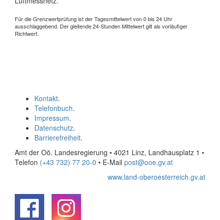
Luftmessnetz.
Für die Grenzwertprüfung ist der Tagesmittelwert von 0 bis 24 Uhr
ausschlaggebend. Der gleitende 24-Stunden Mittelwert gilt als vorläufiger
Richtwert.
Kontakt
.
Telefonbuch
.
Impressum
.
Datenschutz
.
Barrierefreiheit
.
Amt der Oö. Landesregierung • 4021 Linz, Landhausplatz 1
•
Telefon
(+43 732) 77 20-0
• E-Mail
post@ooe.gv.at
www.land-oberoesterreich.gv.at