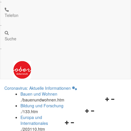
.
Telefon
.
Suche
.
Coronavirus: Aktuelle Informationen
Bauen und Wohnen
Navigationsm
.
/bauenundwohnen.htm
öffnen
Bildung und Forschung
Navigationsmenü
und
.
/133.htm
öffnen
schließen
Europa und
Navigationsmenü
und
Internationales
öffnen
schließen
.
/203110.htm