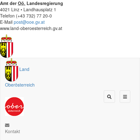
Amt der
Oö.
Landesregierung
4021 Linz • Landhausplatz 1
Telefon (+43 732) 77 20-0
E-Mail
post@ooe.gv.at
www.land-oberoesterreich.gv.at
Land
Oberösterreich
Kontakt