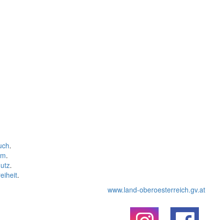
uch
.
um
.
utz
.
eiheit
.
www.land-oberoesterreich.gv.at