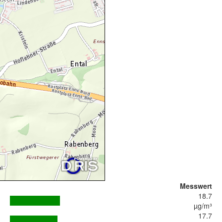
Messwert
18.7
µg/m³
17.7