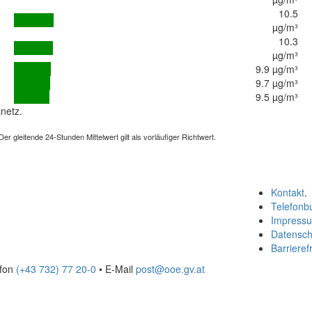
10.5
µg/m³
10.3
µg/m³
9.9 µg/m³
9.7 µg/m³
9.5 µg/m³
netz.
 gleitende 24-Stunden Mittelwert gilt als vorläufiger Richtwert.
Kontakt
.
Telefonb
Impress
Datensch
Barrierefr
efon
(+43 732) 77 20-0
• E-Mail
post@ooe.gv.at