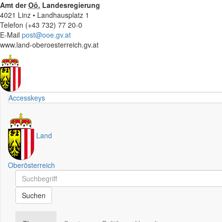
Amt der
Oö.
Landesregierung
4021 Linz • Landhausplatz 1
Telefon (+43 732) 77 20-0
E-Mail
post@ooe.gv.at
www.land-oberoesterreich.gv.at
Accesskeys
Land
Oberösterreich
Schnellsuche
Schnellsuche
Suchen