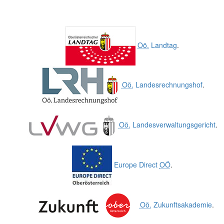
Oö.
Landtag
.
Oö.
Landesrechnungshof
.
Oö.
Landesverwaltungsgericht
.
Europe Direct
OÖ
.
Oö.
Zukunftsakademie
.