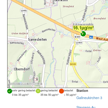
Quellen:
DORIS
,
basemap.at
Station
sehr gering belastet
gering belastet
belastet
0 bis 35 µg/m³
35 bis 50 µg/m³
> 50 µg/m³
Gallneukirchen 3
Steyregg-Au