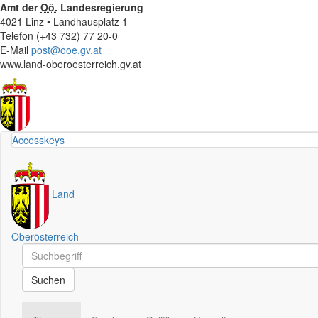
Amt der
Oö.
Landesregierung
4021 Linz • Landhausplatz 1
Telefon (+43 732) 77 20-0
E-Mail
post@ooe.gv.at
www.land-oberoesterreich.gv.at
Accesskeys
Land
Oberösterreich
Schnellsuche
Schnellsuche
Suchen