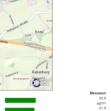
Messwert
22.9
µg/m³
21.9