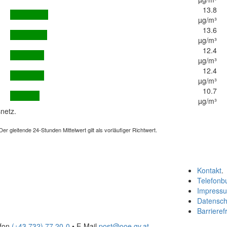
13.8
µg/m³
13.6
µg/m³
12.4
µg/m³
12.4
µg/m³
10.7
µg/m³
netz.
 gleitende 24-Stunden Mittelwert gilt als vorläufiger Richtwert.
Kontakt
.
Telefonb
Impress
Datensch
Barrierefr
efon
(+43 732) 77 20-0
• E-Mail
post@ooe.gv.at