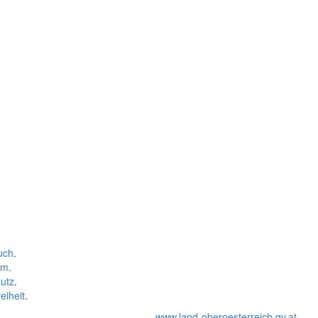
uch
.
um
.
utz
.
eiheit
.
www.land-oberoesterreich.gv.at