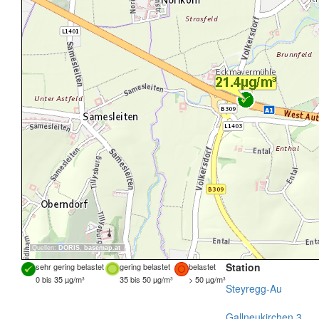
Quellen:
DORIS
,
basemap.at
Station
sehr gering belastet
gering belastet
belastet
0 bis 35 µg/m³
35 bis 50 µg/m³
> 50 µg/m³
Steyregg-Au
Gallneukirchen 3