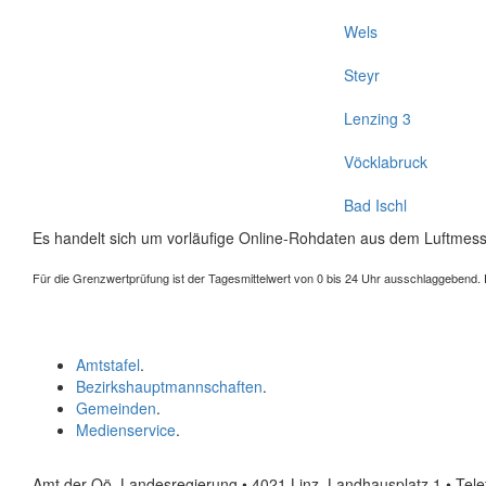
Wels
Steyr
Lenzing 3
Vöcklabruck
Bad Ischl
Es handelt sich um vorläufige Online-Rohdaten aus dem Luftmess
Für die Grenzwertprüfung ist der Tagesmittelwert von 0 bis 24 Uhr ausschlaggebend. Der
Amtstafel
.
Bezirkshauptmannschaften
.
Gemeinden
.
Medienservice
.
Amt der Oö. Landesregierung • 4021 Linz, Landhausplatz 1
• Tel