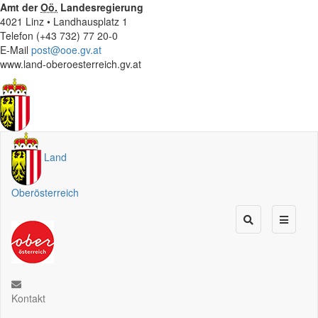
Amt der
Oö.
Landesregierung
4021 Linz • Landhausplatz 1
Telefon (+43 732) 77 20-0
E-Mail
post@ooe.gv.at
www.land-oberoesterreich.gv.at
Land
Oberösterreich
Kontakt