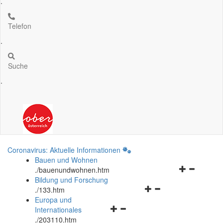
.
Telefon
.
Suche
.
Coronavirus: Aktuelle Informationen
Bauen und Wohnen
Navigationsm
.
/bauenundwohnen.htm
öffnen
Bildung und Forschung
Navigationsmenü
und
.
/133.htm
öffnen
schließen
Europa und
Navigationsmenü
und
Internationales
öffnen
schließen
.
/203110.htm