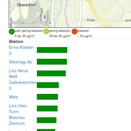
Quellen:
DORIS
,
basemap.at
sehr gering belastet
gering belastet
belastet
0 bis 35 µg/m³
35 bis 50 µg/m³
> 50 µg/m³
Station
Enns-Kristein
3
Steyregg-Au
Linz-Neue
Welt
Gallneukirchen
3
Wels
Linz-24er-
Turm
Braunau
Zentrum