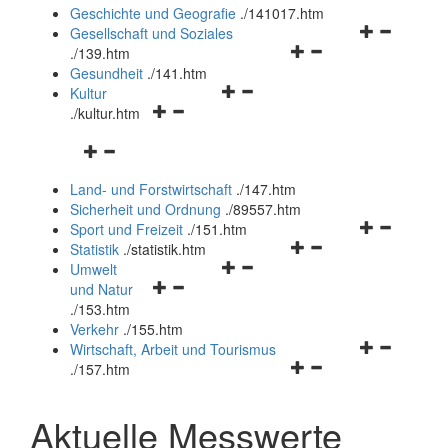
und
Geschichte und Geografie
.
/141017.htm
schließen
Navigationsm
Gesellschaft und Soziales
Navigationsmenü
öffnen
.
/139.htm
öffnen
und
Gesundheit
.
/141.htm
Navigationsmenü
und
schließen
Kultur
Navigationsmenü
öffnen
schließen
.
/kultur.htm
öffnen
und
Navigationsmenü
und
schließen
öffnen
schließen
Land- und Forstwirtschaft
.
/147.htm
und
Sicherheit und Ordnung
.
/89557.htm
schließen
Navigationsm
Sport und Freizeit
.
/151.htm
Navigationsmenü
öffnen
Statistik
.
/statistik.htm
Navigationsmenü
öffnen
und
Umwelt
Navigationsmenü
öffnen
und
schließen
und Natur
öffnen
und
schließen
.
/153.htm
und
schließen
Verkehr
.
/155.htm
schließen
Navigationsm
Wirtschaft, Arbeit und Tourismus
Navigationsmenü
öffnen
.
/157.htm
öffnen
und
und
schließen
Aktuelle Messwerte
schließen