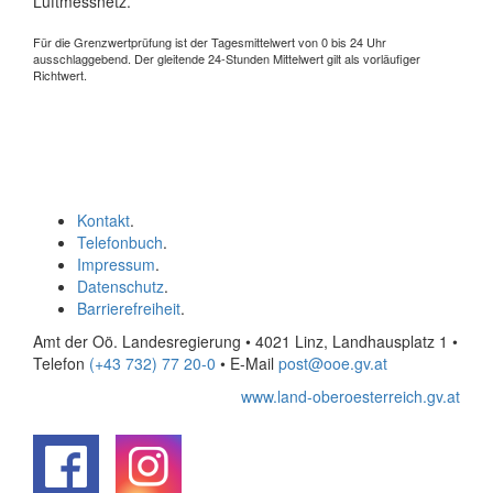
Luftmessnetz.
Für die Grenzwertprüfung ist der Tagesmittelwert von 0 bis 24 Uhr
ausschlaggebend. Der gleitende 24-Stunden Mittelwert gilt als vorläufiger
Richtwert.
Kontakt
.
Telefonbuch
.
Impressum
.
Datenschutz
.
Barrierefreiheit
.
Amt der Oö. Landesregierung • 4021 Linz, Landhausplatz 1
•
Telefon
(+43 732) 77 20-0
• E-Mail
post@ooe.gv.at
www.land-oberoesterreich.gv.at