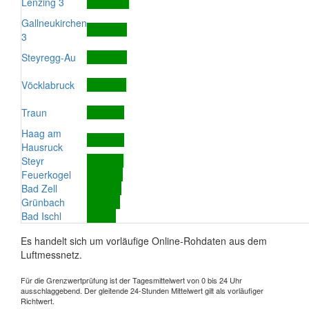
Lenzing 3
Gallneukirchen
3
Steyregg-Au
Vöcklabruck
Traun
Haag am
Hausruck
Steyr
Feuerkogel
Bad Zell
Grünbach
Bad Ischl
Es handelt sich um vorläufige Online-Rohdaten aus dem
Luftmessnetz.
Für die Grenzwertprüfung ist der Tagesmittelwert von 0 bis 24 Uhr
ausschlaggebend. Der gleitende 24-Stunden Mittelwert gilt als vorläufiger
Richtwert.