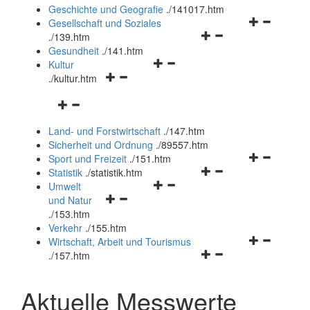
und
Geschichte und Geografie
.
/141017.htm
schließen
Navigationsm
Gesellschaft und Soziales
Navigationsmenü
öffnen
.
/139.htm
öffnen
und
Gesundheit
.
/141.htm
Navigationsmenü
und
schließen
Kultur
Navigationsmenü
öffnen
schließen
.
/kultur.htm
öffnen
und
Navigationsmenü
und
schließen
öffnen
schließen
Land- und Forstwirtschaft
.
/147.htm
und
Sicherheit und Ordnung
.
/89557.htm
schließen
Navigationsm
Sport und Freizeit
.
/151.htm
Navigationsmenü
öffnen
Statistik
.
/statistik.htm
Navigationsmenü
öffnen
und
Umwelt
Navigationsmenü
öffnen
und
schließen
und Natur
öffnen
und
schließen
.
/153.htm
und
schließen
Verkehr
.
/155.htm
schließen
Navigationsm
Wirtschaft, Arbeit und Tourismus
Navigationsmenü
öffnen
.
/157.htm
öffnen
und
und
schließen
Aktuelle Messwerte
schließen