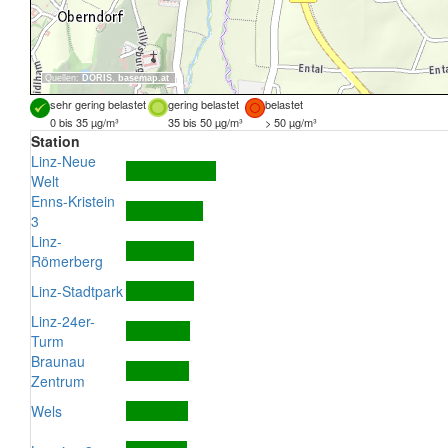
Quellen:
DORIS
,
basemap.at
sehr gering belastet
gering belastet
belastet
0 bis 35 µg/m³
35 bis 50 µg/m³
> 50 µg/m³
Station
Linz-Neue
Welt
Enns-Kristein
3
Linz-
Römerberg
Linz-Stadtpark
Linz-24er-
Turm
Braunau
Zentrum
Wels