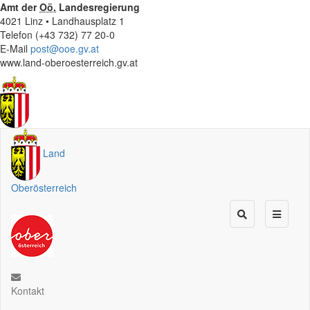
Amt der
Oö.
Landesregierung
4021 Linz • Landhausplatz 1
Telefon (+43 732) 77 20-0
E-Mail
post@ooe.gv.at
www.land-oberoesterreich.gv.at
Land
Oberösterreich
Kontakt