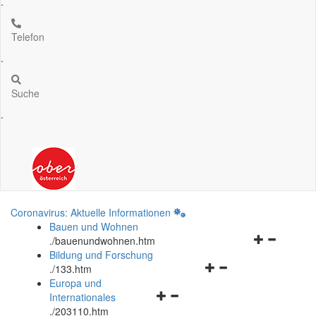
.
Telefon
.
Suche
.
Coronavirus: Aktuelle Informationen
Bauen und Wohnen
Navigationsm
.
/bauenundwohnen.htm
öffnen
Bildung und Forschung
Navigationsmenü
und
.
/133.htm
öffnen
schließen
Europa und
Navigationsmenü
und
Internationales
öffnen
schließen
.
/203110.htm