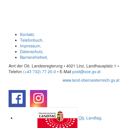
Kontakt
.
Telefonbuch
.
Impressum
.
Datenschutz
.
Barrierefreiheit
.
Amt der Oö. Landesregierung • 4021 Linz, Landhausplatz 1
•
Telefon
(+43 732) 77 20-0
• E-Mail
post@ooe.gv.at
www.land-oberoesterreich.gv.at
.
.
Oö.
Landtag
.