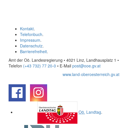
Kontakt
.
Telefonbuch
.
Impressum
.
Datenschutz
.
Barrierefreiheit
.
Amt der Oö. Landesregierung • 4021 Linz, Landhausplatz 1
•
Telefon
(+43 732) 77 20-0
• E-Mail
post@ooe.gv.at
www.land-oberoesterreich.gv.at
.
.
Oö.
Landtag
.