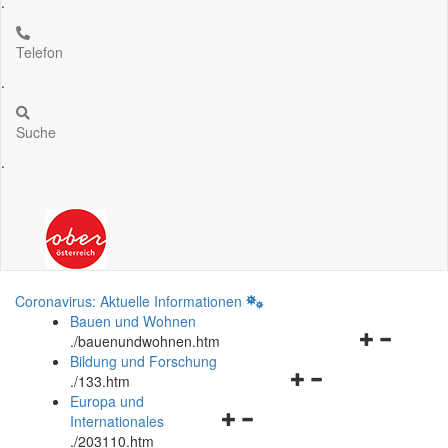
.
Telefon
.
Suche
.
Coronavirus: Aktuelle Informationen
Bauen und Wohnen
Navigationsm
.
/bauenundwohnen.htm
öffnen
Bildung und Forschung
Navigationsmenü
und
.
/133.htm
öffnen
schließen
Europa und
Navigationsmenü
und
Internationales
öffnen
schließen
.
/203110.htm