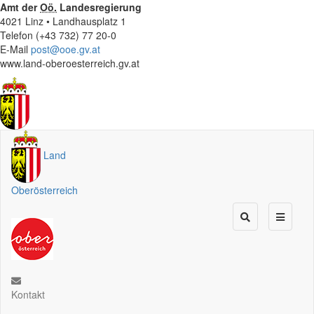
Amt der
Oö.
Landesregierung
4021 Linz • Landhausplatz 1
Telefon (+43 732) 77 20-0
E-Mail
post@ooe.gv.at
www.land-oberoesterreich.gv.at
Land
Oberösterreich
Kontakt