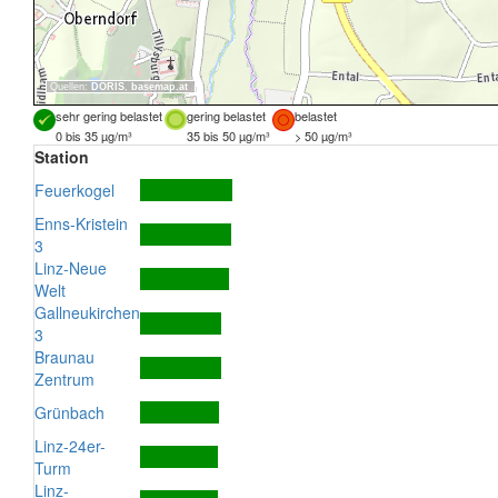
Quellen:
DORIS
,
basemap.at
sehr gering belastet
gering belastet
belastet
0 bis 35 µg/m³
35 bis 50 µg/m³
> 50 µg/m³
Station
Feuerkogel
Enns-Kristein
3
Linz-Neue
Welt
Gallneukirchen
3
Braunau
Zentrum
Grünbach
Linz-24er-
Turm
Linz-