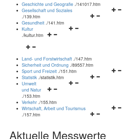
und
Geschichte und Geografie
.
/141017.htm
schließen
Navigationsm
Gesellschaft und Soziales
Navigationsmenü
öffnen
.
/139.htm
öffnen
und
Gesundheit
.
/141.htm
Navigationsmenü
und
schließen
Kultur
Navigationsmenü
öffnen
schließen
.
/kultur.htm
öffnen
und
Navigationsmenü
und
schließen
öffnen
schließen
Land- und Forstwirtschaft
.
/147.htm
und
Sicherheit und Ordnung
.
/89557.htm
schließen
Navigationsm
Sport und Freizeit
.
/151.htm
Navigationsmenü
öffnen
Statistik
.
/statistik.htm
Navigationsmenü
öffnen
und
Umwelt
Navigationsmenü
öffnen
und
schließen
und Natur
öffnen
und
schließen
.
/153.htm
und
schließen
Verkehr
.
/155.htm
schließen
Navigationsm
Wirtschaft, Arbeit und Tourismus
Navigationsmenü
öffnen
.
/157.htm
öffnen
und
und
schließen
Aktuelle Messwerte
schließen