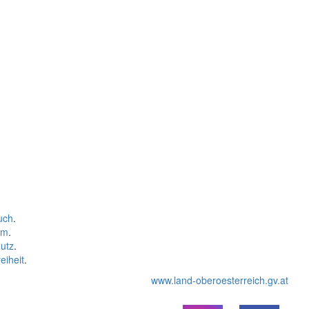
uch
.
um
.
utz
.
eiheit
.
www.land-oberoesterreich.gv.at