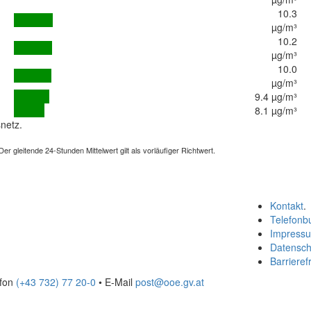
10.3
µg/m³
10.2
µg/m³
10.0
µg/m³
9.4 µg/m³
8.1 µg/m³
netz.
 gleitende 24-Stunden Mittelwert gilt als vorläufiger Richtwert.
Kontakt
.
Telefonb
Impress
Datensch
Barrierefr
efon
(+43 732) 77 20-0
• E-Mail
post@ooe.gv.at