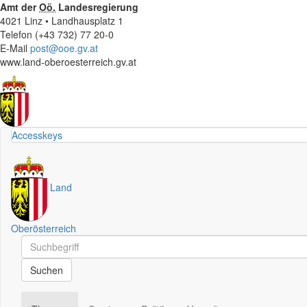
Amt der
Oö.
Landesregierung
4021 Linz • Landhausplatz 1
Telefon (+43 732) 77 20-0
E-Mail
post@ooe.gv.at
www.land-oberoesterreich.gv.at
Accesskeys
Land
Oberösterreich
Schnellsuche
Schnellsuche
Suchen