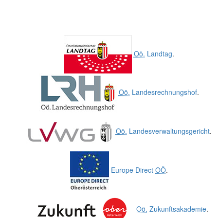
Oö.
Landtag
.
Oö.
Landesrechnungshof
.
Oö.
Landesverwaltungsgericht
.
Europe Direct
OÖ
.
Oö.
Zukunftsakademie
.