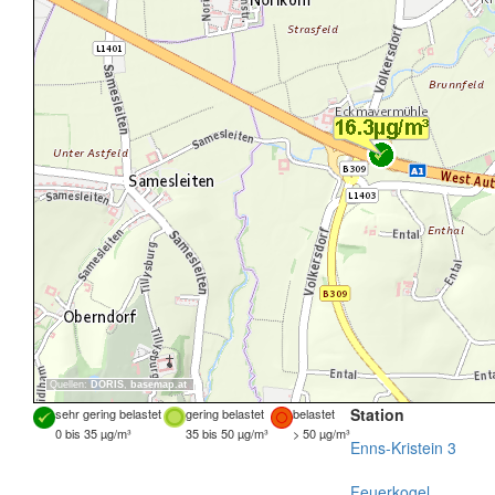
Quellen:
DORIS
,
basemap.at
Station
sehr gering belastet
gering belastet
belastet
0 bis 35 µg/m³
35 bis 50 µg/m³
> 50 µg/m³
Enns-Kristein 3
Feuerkogel