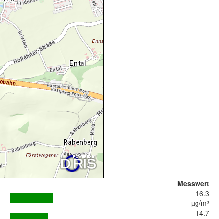
Messwert
16.3
µg/m³
14.7