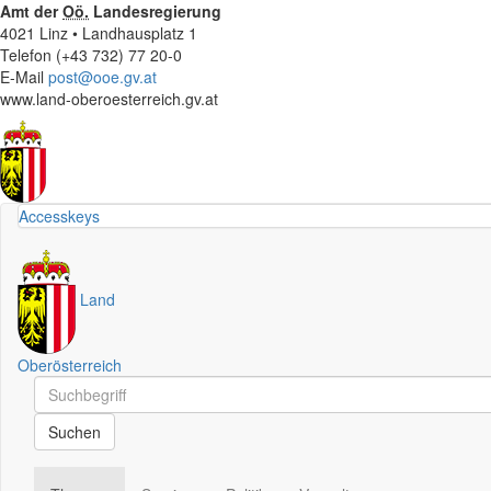
Amt der
Oö.
Landesregierung
4021 Linz • Landhausplatz 1
Telefon (+43 732) 77 20-0
E-Mail
post@ooe.gv.at
www.land-oberoesterreich.gv.at
Accesskeys
Land
Oberösterreich
Schnellsuche
Schnellsuche
Suchen