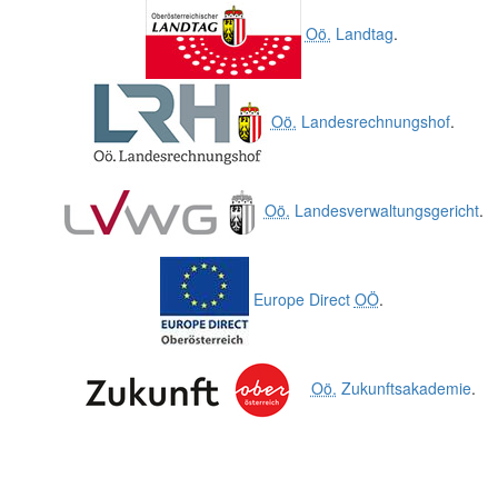
Oö.
Landtag
.
Oö.
Landesrechnungshof
.
Oö.
Landesverwaltungsgericht
.
Europe Direct
OÖ
.
Oö.
Zukunftsakademie
.