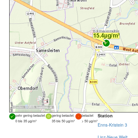
Quellen:
DORIS
,
basemap.at
Station
sehr gering belastet
gering belastet
belastet
0 bis 35 µg/m³
35 bis 50 µg/m³
> 50 µg/m³
Enns-Kristein 3
Linz-Neue Welt