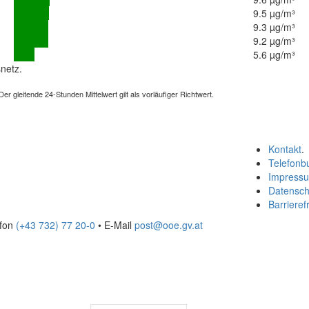
9.5 µg/m³
9.3 µg/m³
9.2 µg/m³
5.6 µg/m³
netz.
 gleitende 24-Stunden Mittelwert gilt als vorläufiger Richtwert.
Kontakt
.
Telefonb
Impress
Datensch
Barrierefr
efon
(+43 732) 77 20-0
• E-Mail
post@ooe.gv.at