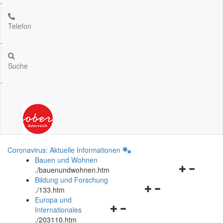
.
Telefon
.
Suche
.
Coronavirus: Aktuelle Informationen
Bauen und Wohnen
Navigationsm
.
/bauenundwohnen.htm
öffnen
Bildung und Forschung
Navigationsmenü
und
.
/133.htm
öffnen
schließen
Europa und
Navigationsmenü
und
Internationales
öffnen
schließen
.
/203110.htm