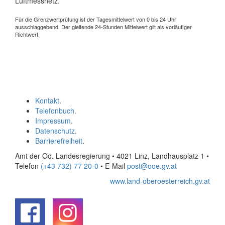
Luftmessnetz.
Für die Grenzwertprüfung ist der Tagesmittelwert von 0 bis 24 Uhr
ausschlaggebend. Der gleitende 24-Stunden Mittelwert gilt als vorläufiger
Richtwert.
Kontakt
.
Telefonbuch
.
Impressum
.
Datenschutz
.
Barrierefreiheit
.
Amt der Oö. Landesregierung • 4021 Linz, Landhausplatz 1
•
Telefon
(+43 732) 77 20-0
• E-Mail
post@ooe.gv.at
www.land-oberoesterreich.gv.at