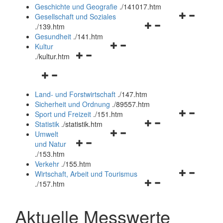
und
Geschichte und Geografie
.
/141017.htm
schließen
Navigationsm
Gesellschaft und Soziales
Navigationsmenü
öffnen
.
/139.htm
öffnen
und
Gesundheit
.
/141.htm
Navigationsmenü
und
schließen
Kultur
Navigationsmenü
öffnen
schließen
.
/kultur.htm
öffnen
und
Navigationsmenü
und
schließen
öffnen
schließen
Land- und Forstwirtschaft
.
/147.htm
und
Sicherheit und Ordnung
.
/89557.htm
schließen
Navigationsm
Sport und Freizeit
.
/151.htm
Navigationsmenü
öffnen
Statistik
.
/statistik.htm
Navigationsmenü
öffnen
und
Umwelt
Navigationsmenü
öffnen
und
schließen
und Natur
öffnen
und
schließen
.
/153.htm
und
schließen
Verkehr
.
/155.htm
schließen
Navigationsm
Wirtschaft, Arbeit und Tourismus
Navigationsmenü
öffnen
.
/157.htm
öffnen
und
und
schließen
Aktuelle Messwerte
schließen