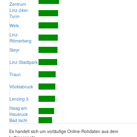
Zentrum
Linz-24er-
Turm
Wels
Linz-
Römerberg
Steyr
Linz-Stadtpark
Traun
Vöcklabruck
Lenzing 3
Haag am
Hausruck
Bad Ischl
Es handelt sich um vorläufige Online-Rohdaten aus dem