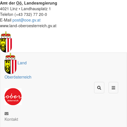
Amt der
Oö.
Landesregierung
4021 Linz • Landhausplatz 1
Telefon (+43 732) 77 20-0
E-Mail
post@ooe.gv.at
www.land-oberoesterreich.gv.at
Land
Oberösterreich
Kontakt