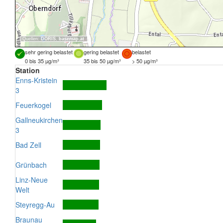
Quellen:
DORIS
,
basemap.at
sehr gering belastet
gering belastet
belastet
0 bis 35 µg/m³
35 bis 50 µg/m³
> 50 µg/m³
Station
Enns-Kristein
3
Feuerkogel
Gallneukirchen
3
Bad Zell
Grünbach
Linz-Neue
Welt
Steyregg-Au
Braunau