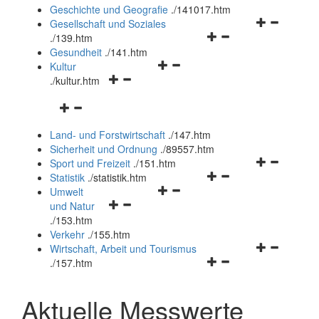
und
Geschichte und Geografie
.
/141017.htm
schließen
Navigationsm
Gesellschaft und Soziales
Navigationsmenü
öffnen
.
/139.htm
öffnen
und
Gesundheit
.
/141.htm
Navigationsmenü
und
schließen
Kultur
Navigationsmenü
öffnen
schließen
.
/kultur.htm
öffnen
und
Navigationsmenü
und
schließen
öffnen
schließen
Land- und Forstwirtschaft
.
/147.htm
und
Sicherheit und Ordnung
.
/89557.htm
schließen
Navigationsm
Sport und Freizeit
.
/151.htm
Navigationsmenü
öffnen
Statistik
.
/statistik.htm
Navigationsmenü
öffnen
und
Umwelt
Navigationsmenü
öffnen
und
schließen
und Natur
öffnen
und
schließen
.
/153.htm
und
schließen
Verkehr
.
/155.htm
schließen
Navigationsm
Wirtschaft, Arbeit und Tourismus
Navigationsmenü
öffnen
.
/157.htm
öffnen
und
und
schließen
Aktuelle Messwerte
schließen