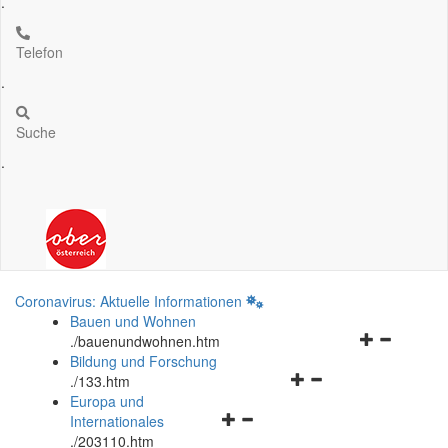
.
Telefon
.
Suche
.
Coronavirus: Aktuelle Informationen
Bauen und Wohnen
Navigationsm
.
/bauenundwohnen.htm
öffnen
Bildung und Forschung
Navigationsmenü
und
.
/133.htm
öffnen
schließen
Europa und
Navigationsmenü
und
Internationales
öffnen
schließen
.
/203110.htm