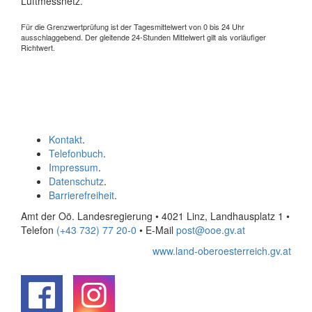
Luftmessnetz.
Für die Grenzwertprüfung ist der Tagesmittelwert von 0 bis 24 Uhr
ausschlaggebend. Der gleitende 24-Stunden Mittelwert gilt als vorläufiger
Richtwert.
Kontakt
.
Telefonbuch
.
Impressum
.
Datenschutz
.
Barrierefreiheit
.
Amt der Oö. Landesregierung • 4021 Linz, Landhausplatz 1
•
Telefon
(+43 732) 77 20-0
• E-Mail
post@ooe.gv.at
www.land-oberoesterreich.gv.at