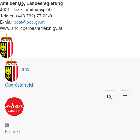
Amt der
Oö.
Landesregierung
4021 Linz • Landhausplatz 1
Telefon (+43 732) 77 20-0
E-Mail
post@ooe.gv.at
www.land-oberoesterreich.gv.at
Land
Oberösterreich
Kontakt