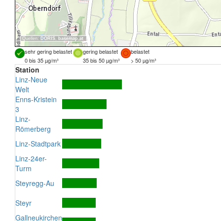
Quellen:
DORIS
,
basemap.at
sehr gering belastet
gering belastet
belastet
0 bis 35 µg/m³
35 bis 50 µg/m³
> 50 µg/m³
Station
Linz-Neue
Welt
Enns-Kristein
3
Linz-
Römerberg
Linz-Stadtpark
Linz-24er-
Turm
Steyregg-Au
Steyr
Gallneukirchen