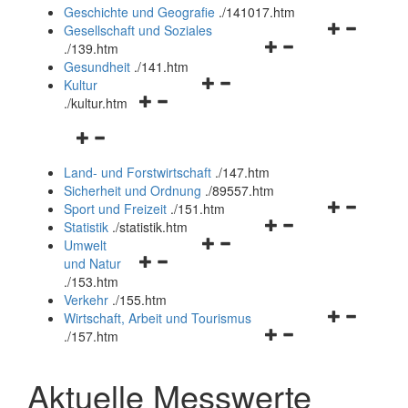
und
Geschichte und Geografie
.
/141017.htm
schließen
Navigationsm
Gesellschaft und Soziales
Navigationsmenü
öffnen
.
/139.htm
öffnen
und
Gesundheit
.
/141.htm
Navigationsmenü
und
schließen
Kultur
Navigationsmenü
öffnen
schließen
.
/kultur.htm
öffnen
und
Navigationsmenü
und
schließen
öffnen
schließen
Land- und Forstwirtschaft
.
/147.htm
und
Sicherheit und Ordnung
.
/89557.htm
schließen
Navigationsm
Sport und Freizeit
.
/151.htm
Navigationsmenü
öffnen
Statistik
.
/statistik.htm
Navigationsmenü
öffnen
und
Umwelt
Navigationsmenü
öffnen
und
schließen
und Natur
öffnen
und
schließen
.
/153.htm
und
schließen
Verkehr
.
/155.htm
schließen
Navigationsm
Wirtschaft, Arbeit und Tourismus
Navigationsmenü
öffnen
.
/157.htm
öffnen
und
und
schließen
Aktuelle Messwerte
schließen