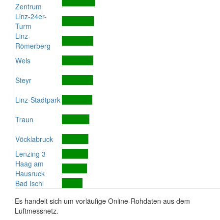
Zentrum
Linz-24er-
Turm
Linz-
Römerberg
Wels
Steyr
Linz-Stadtpark
Traun
Vöcklabruck
Lenzing 3
Haag am
Hausruck
Bad Ischl
Es handelt sich um vorläufige Online-Rohdaten aus dem
Luftmessnetz.