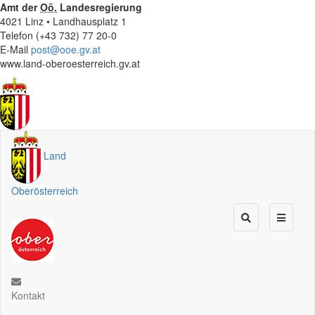
Amt der
Oö.
Landesregierung
4021 Linz • Landhausplatz 1
Telefon (+43 732) 77 20-0
E-Mail
post@ooe.gv.at
www.land-oberoesterreich.gv.at
Land
Oberösterreich
Kontakt