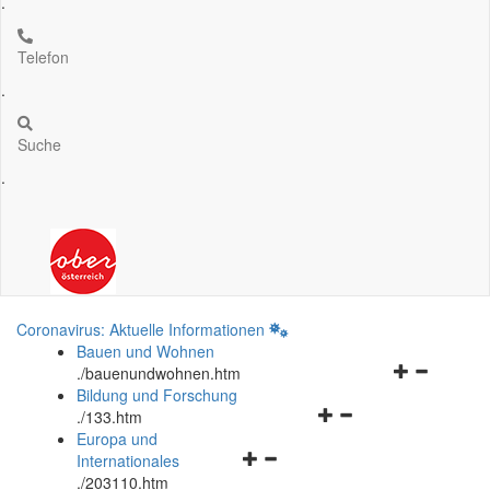
.
Telefon
.
Suche
.
Coronavirus: Aktuelle Informationen
Bauen und Wohnen
Navigationsm
.
/bauenundwohnen.htm
öffnen
Bildung und Forschung
Navigationsmenü
und
.
/133.htm
öffnen
schließen
Europa und
Navigationsmenü
und
Internationales
öffnen
schließen
.
/203110.htm