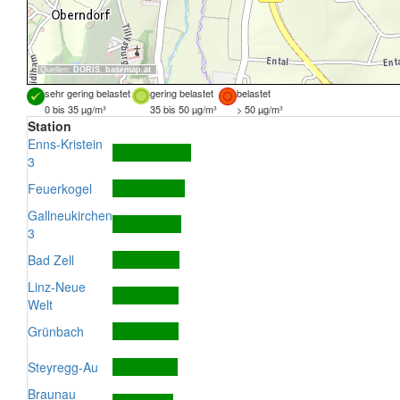
Quellen:
DORIS
,
basemap.at
sehr gering belastet
gering belastet
belastet
0 bis 35 µg/m³
35 bis 50 µg/m³
> 50 µg/m³
Station
Enns-Kristein
3
Feuerkogel
Gallneukirchen
3
Bad Zell
Linz-Neue
Welt
Grünbach
Steyregg-Au
Braunau