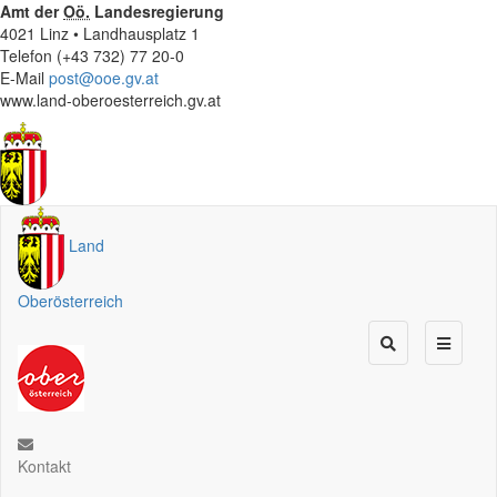
Amt der
Oö.
Landesregierung
4021 Linz • Landhausplatz 1
Telefon (+43 732) 77 20-0
E-Mail
post@ooe.gv.at
www.land-oberoesterreich.gv.at
Land
Oberösterreich
Kontakt