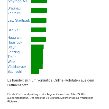
Steyregg-Au
Braunau
Zentrum
Linz-Stadtpark
Bad Zell
Haag am
Hausruck
Steyr
Lenzing 3
Traun
Wels
Vöcklabruck
Bad Ischl
Es handelt sich um vorläufige Online-Rohdaten aus dem
Luftmessnetz.
Für die Grenzwertprüfung ist der Tagesmittelwert von 0 bis 24 Uhr
ausschlaggebend. Der gleitende 24-Stunden Mittelwert gilt als vorläufiger
Richtwert.