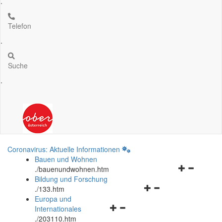
.
Telefon
.
Suche
.
Coronavirus: Aktuelle Informationen
Bauen und Wohnen
Navigationsm
.
/bauenundwohnen.htm
öffnen
Bildung und Forschung
Navigationsmenü
und
.
/133.htm
öffnen
schließen
Europa und
Navigationsmenü
und
Internationales
öffnen
schließen
.
/203110.htm