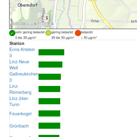
Quellen:
DORIS
,
basemap.at
sehr gering belastet
gering belastet
belastet
0 bis 35 µg/m³
35 bis 50 µg/m³
> 50 µg/m³
Station
Enns-Kristein
3
Linz-Neue
Welt
Gallneukirchen
3
Linz-
Römerberg
Linz-24er-
Turm
Feuerkogel
Grünbach