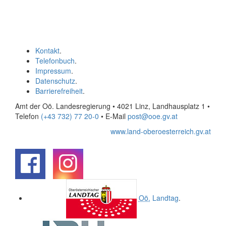
Kontakt
.
Telefonbuch
.
Impressum
.
Datenschutz
.
Barrierefreiheit
.
Amt der Oö. Landesregierung • 4021 Linz, Landhausplatz 1
•
Telefon
(+43 732) 77 20-0
• E-Mail
post@ooe.gv.at
www.land-oberoesterreich.gv.at
.
.
Oö.
Landtag
.