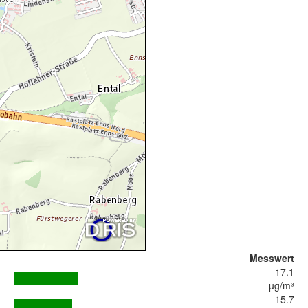
Messwert
17.1
µg/m³
15.7