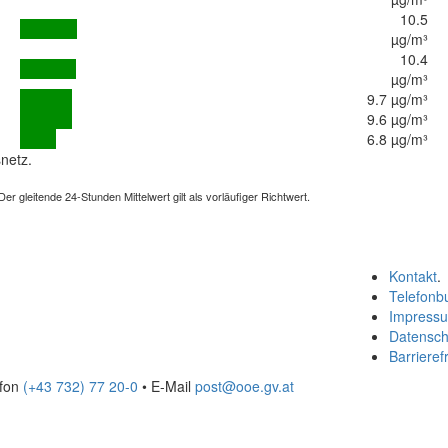
10.5
µg/m³
10.4
µg/m³
9.7 µg/m³
9.6 µg/m³
6.8 µg/m³
netz.
 gleitende 24-Stunden Mittelwert gilt als vorläufiger Richtwert.
Kontakt
.
Telefonb
Impress
Datensch
Barrierefr
efon
(+43 732) 77 20-0
• E-Mail
post@ooe.gv.at