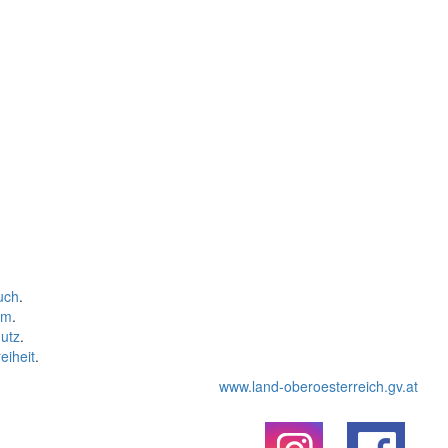
uch
.
um
.
utz
.
eiheit
.
www.land-oberoesterreich.gv.at