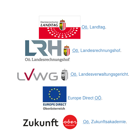
Oö.
Landtag
.
Oö.
Landesrechnungshof
.
Oö.
Landesverwaltungsgericht
.
Europe Direct
OÖ
.
Oö.
Zukunftsakademie
.