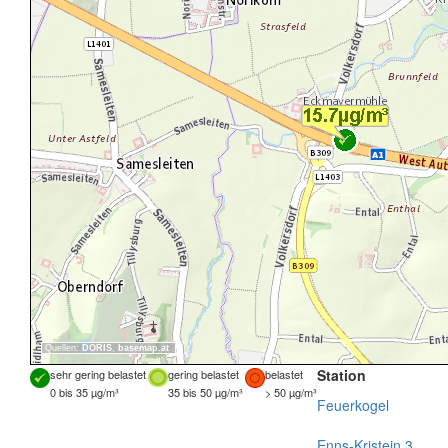
Quellen:
DORIS
,
basemap.at
Station
sehr gering belastet
gering belastet
belastet
0 bis 35 µg/m³
35 bis 50 µg/m³
> 50 µg/m³
Feuerkogel
Enns-Kristein 3