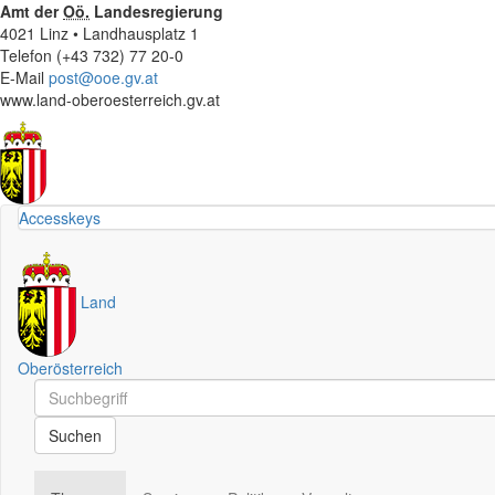
Amt der
Oö.
Landesregierung
4021 Linz • Landhausplatz 1
Telefon (+43 732) 77 20-0
E-Mail
post@ooe.gv.at
www.land-oberoesterreich.gv.at
Accesskeys
Land
Oberösterreich
Schnellsuche
Schnellsuche
Suchen