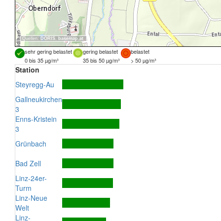
Quellen:
DORIS
,
basemap.at
sehr gering belastet
gering belastet
belastet
0 bis 35 µg/m³
35 bis 50 µg/m³
> 50 µg/m³
Station
Steyregg-Au
Gallneukirchen
3
Enns-Kristein
3
Grünbach
Bad Zell
Linz-24er-
Turm
Linz-Neue
Welt
Linz-