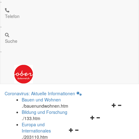
.
Telefon
.
Suche
.
Coronavirus: Aktuelle Informationen
Bauen und Wohnen
Navigationsm
.
/bauenundwohnen.htm
öffnen
Bildung und Forschung
Navigationsmenü
und
.
/133.htm
öffnen
schließen
Europa und
Navigationsmenü
und
Internationales
öffnen
schließen
.
/203110.htm