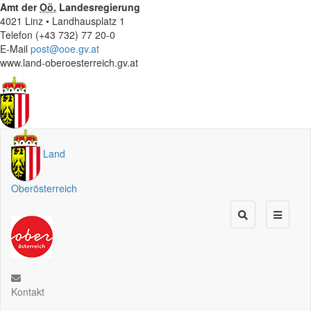
Amt der
Oö.
Landesregierung
4021 Linz • Landhausplatz 1
Telefon (+43 732) 77 20-0
E-Mail
post@ooe.gv.at
www.land-oberoesterreich.gv.at
Land
Oberösterreich
Kontakt