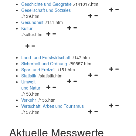
und
Geschichte und Geografie
.
/141017.htm
schließen
Navigationsm
Gesellschaft und Soziales
Navigationsmenü
öffnen
.
/139.htm
öffnen
und
Gesundheit
.
/141.htm
Navigationsmenü
und
schließen
Kultur
Navigationsmenü
öffnen
schließen
.
/kultur.htm
öffnen
und
Navigationsmenü
und
schließen
öffnen
schließen
Land- und Forstwirtschaft
.
/147.htm
und
Sicherheit und Ordnung
.
/89557.htm
schließen
Navigationsm
Sport und Freizeit
.
/151.htm
Navigationsmenü
öffnen
Statistik
.
/statistik.htm
Navigationsmenü
öffnen
und
Umwelt
Navigationsmenü
öffnen
und
schließen
und Natur
öffnen
und
schließen
.
/153.htm
und
schließen
Verkehr
.
/155.htm
schließen
Navigationsm
Wirtschaft, Arbeit und Tourismus
Navigationsmenü
öffnen
.
/157.htm
öffnen
und
und
schließen
Aktuelle Messwerte
schließen