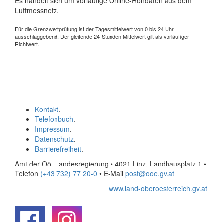
Es handelt sich um vorläufige Online-Rohdaten aus dem
Luftmessnetz.
Für die Grenzwertprüfung ist der Tagesmittelwert von 0 bis 24 Uhr
ausschlaggebend. Der gleitende 24-Stunden Mittelwert gilt als vorläufiger
Richtwert.
Kontakt
.
Telefonbuch
.
Impressum
.
Datenschutz
.
Barrierefreiheit
.
Amt der Oö. Landesregierung • 4021 Linz, Landhausplatz 1
•
Telefon
(+43 732) 77 20-0
• E-Mail
post@ooe.gv.at
www.land-oberoesterreich.gv.at