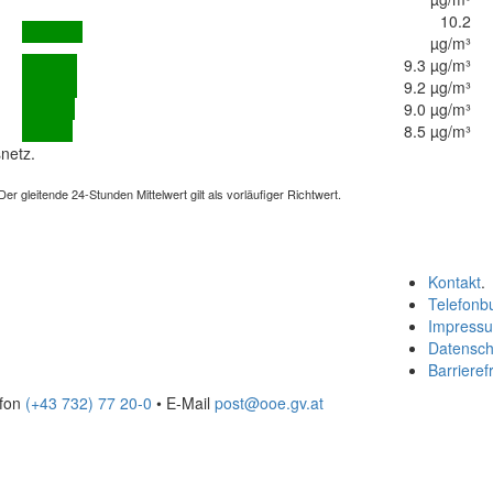
10.2
µg/m³
9.3 µg/m³
9.2 µg/m³
9.0 µg/m³
8.5 µg/m³
netz.
 gleitende 24-Stunden Mittelwert gilt als vorläufiger Richtwert.
Kontakt
.
Telefonb
Impress
Datensch
Barrierefr
efon
(+43 732) 77 20-0
• E-Mail
post@ooe.gv.at