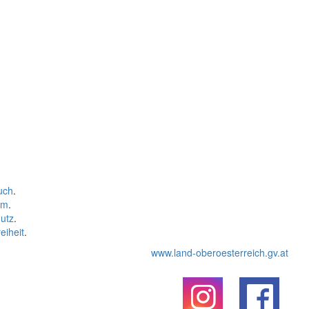
uch
.
um
.
utz
.
eiheit
.
www.land-oberoesterreich.gv.at