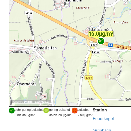
Quellen:
DORIS
,
basemap.at
Station
sehr gering belastet
gering belastet
belastet
0 bis 35 µg/m³
35 bis 50 µg/m³
> 50 µg/m³
Feuerkogel
Grünbach