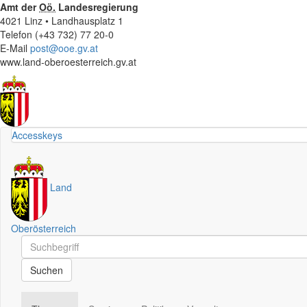
Amt der
Oö.
Landesregierung
4021 Linz • Landhausplatz 1
Telefon (+43 732) 77 20-0
E-Mail
post@ooe.gv.at
www.land-oberoesterreich.gv.at
Accesskeys
Land
Oberösterreich
Schnellsuche
Schnellsuche
Suchen