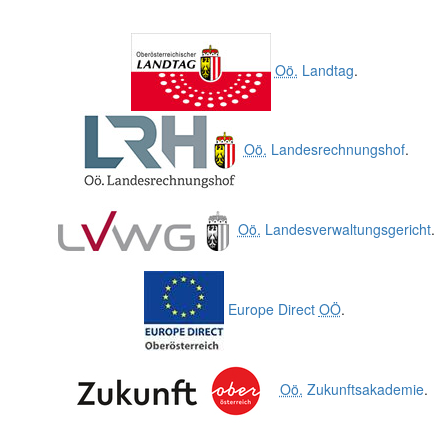
Oö.
Landtag
.
Oö.
Landesrechnungshof
.
Oö.
Landesverwaltungsgericht
.
Europe Direct
OÖ
.
Oö.
Zukunftsakademie
.