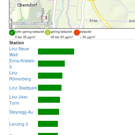
Quellen:
DORIS
,
basemap.at
sehr gering belastet
gering belastet
belastet
0 bis 35 µg/m³
35 bis 50 µg/m³
> 50 µg/m³
Station
Linz-Neue
Welt
Enns-Kristein
3
Linz-
Römerberg
Linz-Stadtpark
Linz-24er-
Turm
Steyregg-Au
Lenzing 3