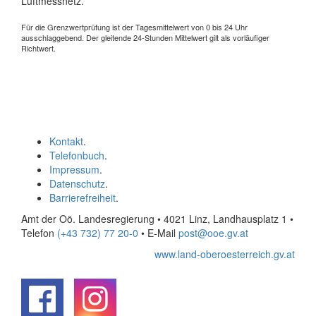
Luftmessnetz.
Für die Grenzwertprüfung ist der Tagesmittelwert von 0 bis 24 Uhr
ausschlaggebend. Der gleitende 24-Stunden Mittelwert gilt als vorläufiger
Richtwert.
Kontakt
.
Telefonbuch
.
Impressum
.
Datenschutz
.
Barrierefreiheit
.
Amt der Oö. Landesregierung • 4021 Linz, Landhausplatz 1
•
Telefon
(+43 732) 77 20-0
• E-Mail
post@ooe.gv.at
www.land-oberoesterreich.gv.at