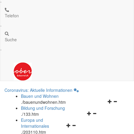
.
Telefon
.
Suche
.
Coronavirus: Aktuelle Informationen
Bauen und Wohnen
Navigationsm
.
/bauenundwohnen.htm
öffnen
Bildung und Forschung
Navigationsmenü
und
.
/133.htm
öffnen
schließen
Europa und
Navigationsmenü
und
Internationales
öffnen
schließen
.
/203110.htm