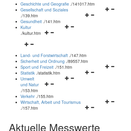
und
Geschichte und Geografie
.
/141017.htm
schließen
Navigationsm
Gesellschaft und Soziales
Navigationsmenü
öffnen
.
/139.htm
öffnen
und
Gesundheit
.
/141.htm
Navigationsmenü
und
schließen
Kultur
Navigationsmenü
öffnen
schließen
.
/kultur.htm
öffnen
und
Navigationsmenü
und
schließen
öffnen
schließen
Land- und Forstwirtschaft
.
/147.htm
und
Sicherheit und Ordnung
.
/89557.htm
schließen
Navigationsm
Sport und Freizeit
.
/151.htm
Navigationsmenü
öffnen
Statistik
.
/statistik.htm
Navigationsmenü
öffnen
und
Umwelt
Navigationsmenü
öffnen
und
schließen
und Natur
öffnen
und
schließen
.
/153.htm
und
schließen
Verkehr
.
/155.htm
schließen
Navigationsm
Wirtschaft, Arbeit und Tourismus
Navigationsmenü
öffnen
.
/157.htm
öffnen
und
und
schließen
Aktuelle Messwerte
schließen