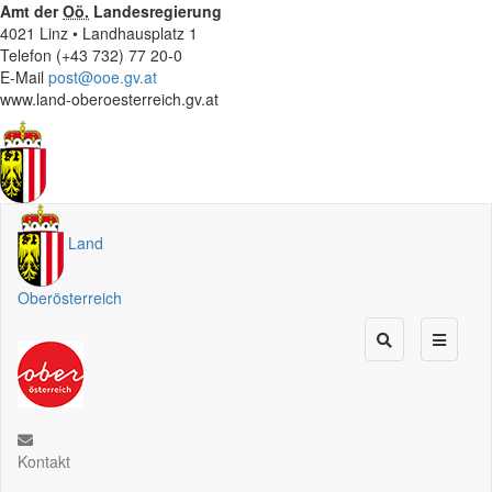
Amt der
Oö.
Landesregierung
4021 Linz • Landhausplatz 1
Telefon (+43 732) 77 20-0
E-Mail
post@ooe.gv.at
www.land-oberoesterreich.gv.at
Land
Oberösterreich
Kontakt