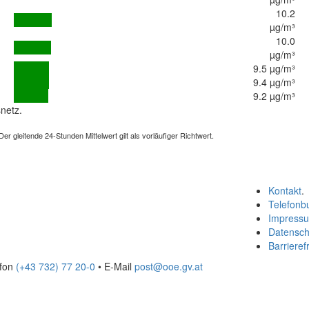
10.2
µg/m³
10.0
µg/m³
9.5 µg/m³
9.4 µg/m³
9.2 µg/m³
netz.
 gleitende 24-Stunden Mittelwert gilt als vorläufiger Richtwert.
Kontakt
.
Telefonb
Impress
Datensch
Barrierefr
efon
(+43 732) 77 20-0
• E-Mail
post@ooe.gv.at