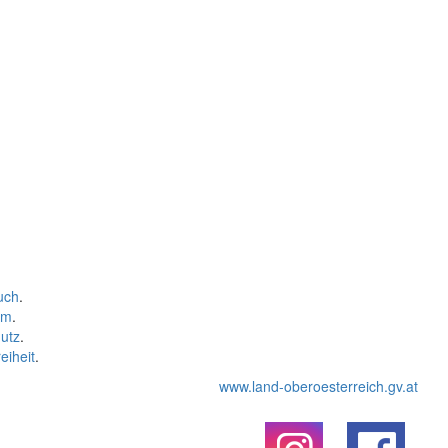
uch
.
um
.
utz
.
eiheit
.
www.land-oberoesterreich.gv.at