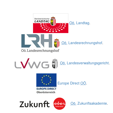
Oö.
Landtag
.
Oö.
Landesrechnungshof
.
Oö.
Landesverwaltungsgericht
.
Europe Direct
OÖ
.
Oö.
Zukunftsakademie
.