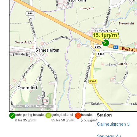
Quellen:
DORIS
,
basemap.at
Station
sehr gering belastet
gering belastet
belastet
0 bis 35 µg/m³
35 bis 50 µg/m³
> 50 µg/m³
Gallneukirchen 3
Steyregg-Au