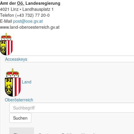
Amt der
Oö.
Landesregierung
4021 Linz • Landhausplatz 1
Telefon (+43 732) 77 20-0
E-Mail
post@ooe.gv.at
www.land-oberoesterreich.gv.at
Accesskeys
Land
Oberösterreich
Schnellsuche
Schnellsuche
Suchen