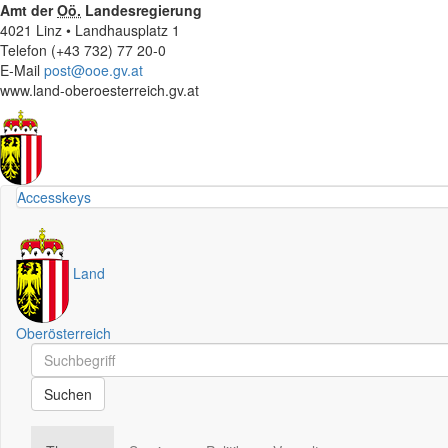
Amt der
Oö.
Landesregierung
4021 Linz • Landhausplatz 1
Telefon (+43 732) 77 20-0
E-Mail
post@ooe.gv.at
www.land-oberoesterreich.gv.at
Accesskeys
Land
Oberösterreich
Schnellsuche
Schnellsuche
Suchen