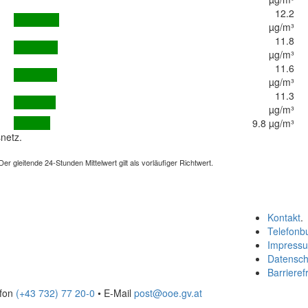
12.2
µg/m³
11.8
µg/m³
11.6
µg/m³
11.3
µg/m³
9.8 µg/m³
netz.
 gleitende 24-Stunden Mittelwert gilt als vorläufiger Richtwert.
Kontakt
.
Telefonb
Impress
Datensch
Barrierefr
efon
(+43 732) 77 20-0
• E-Mail
post@ooe.gv.at