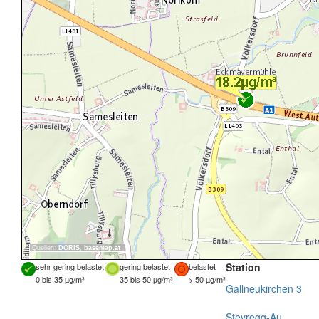
Quellen:
DORIS
,
basemap.at
Station
sehr gering belastet
gering belastet
belastet
0 bis 35 µg/m³
35 bis 50 µg/m³
> 50 µg/m³
Gallneukirchen 3
Steyregg-Au