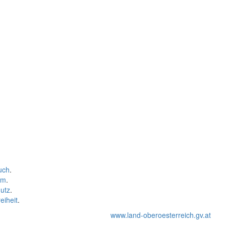
uch
.
um
.
utz
.
eiheit
.
www.land-oberoesterreich.gv.at