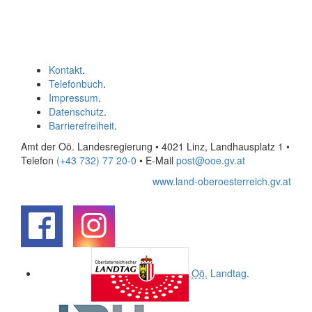
Kontakt
.
Telefonbuch
.
Impressum
.
Datenschutz
.
Barrierefreiheit
.
Amt der Oö. Landesregierung • 4021 Linz, Landhausplatz 1
•
Telefon
(+43 732) 77 20-0
• E-Mail
post@ooe.gv.at
www.land-oberoesterreich.gv.at
.
.
Oö.
Landtag
.