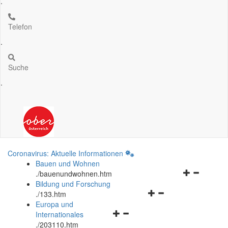
.
Telefon
.
Suche
.
Coronavirus: Aktuelle Informationen
Bauen und Wohnen
Navigationsm
.
/bauenundwohnen.htm
öffnen
Bildung und Forschung
Navigationsmenü
und
.
/133.htm
öffnen
schließen
Europa und
Navigationsmenü
und
Internationales
öffnen
schließen
.
/203110.htm