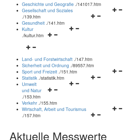
und
Geschichte und Geografie
.
/141017.htm
schließen
Navigationsm
Gesellschaft und Soziales
Navigationsmenü
öffnen
.
/139.htm
öffnen
und
Gesundheit
.
/141.htm
Navigationsmenü
und
schließen
Kultur
Navigationsmenü
öffnen
schließen
.
/kultur.htm
öffnen
und
Navigationsmenü
und
schließen
öffnen
schließen
Land- und Forstwirtschaft
.
/147.htm
und
Sicherheit und Ordnung
.
/89557.htm
schließen
Navigationsm
Sport und Freizeit
.
/151.htm
Navigationsmenü
öffnen
Statistik
.
/statistik.htm
Navigationsmenü
öffnen
und
Umwelt
Navigationsmenü
öffnen
und
schließen
und Natur
öffnen
und
schließen
.
/153.htm
und
schließen
Verkehr
.
/155.htm
schließen
Navigationsm
Wirtschaft, Arbeit und Tourismus
Navigationsmenü
öffnen
.
/157.htm
öffnen
und
und
schließen
Aktuelle Messwerte
schließen