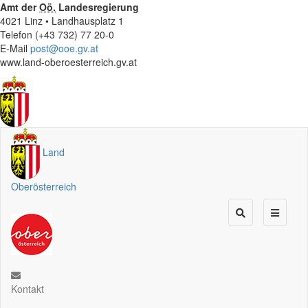
Amt der
Oö.
Landesregierung
4021 Linz • Landhausplatz 1
Telefon (+43 732) 77 20-0
E-Mail
post@ooe.gv.at
www.land-oberoesterreich.gv.at
Land
Oberösterreich
Kontakt