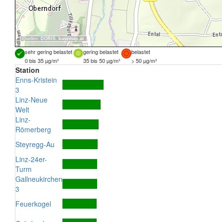
Quellen:
DORIS
,
basemap.at
sehr gering belastet
gering belastet
belastet
0 bis 35 µg/m³
35 bis 50 µg/m³
> 50 µg/m³
Station
Enns-Kristein
3
Linz-Neue
Welt
Linz-
Römerberg
Steyregg-Au
Linz-24er-
Turm
Gallneukirchen
3
Feuerkogel