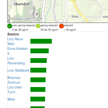
Quellen:
DORIS
,
basemap.at
sehr gering belastet
gering belastet
belastet
0 bis 35 µg/m³
35 bis 50 µg/m³
> 50 µg/m³
Station
Linz-Neue
Welt
Enns-Kristein
3
Linz-
Römerberg
Linz-Stadtpark
Braunau
Zentrum
Linz-24er-
Turm
Wels