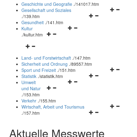
und
Geschichte und Geografie
.
/141017.htm
schließen
Navigationsm
Gesellschaft und Soziales
Navigationsmenü
öffnen
.
/139.htm
öffnen
und
Gesundheit
.
/141.htm
Navigationsmenü
und
schließen
Kultur
Navigationsmenü
öffnen
schließen
.
/kultur.htm
öffnen
und
Navigationsmenü
und
schließen
öffnen
schließen
Land- und Forstwirtschaft
.
/147.htm
und
Sicherheit und Ordnung
.
/89557.htm
schließen
Navigationsm
Sport und Freizeit
.
/151.htm
Navigationsmenü
öffnen
Statistik
.
/statistik.htm
Navigationsmenü
öffnen
und
Umwelt
Navigationsmenü
öffnen
und
schließen
und Natur
öffnen
und
schließen
.
/153.htm
und
schließen
Verkehr
.
/155.htm
schließen
Navigationsm
Wirtschaft, Arbeit und Tourismus
Navigationsmenü
öffnen
.
/157.htm
öffnen
und
und
schließen
Aktuelle Messwerte
schließen