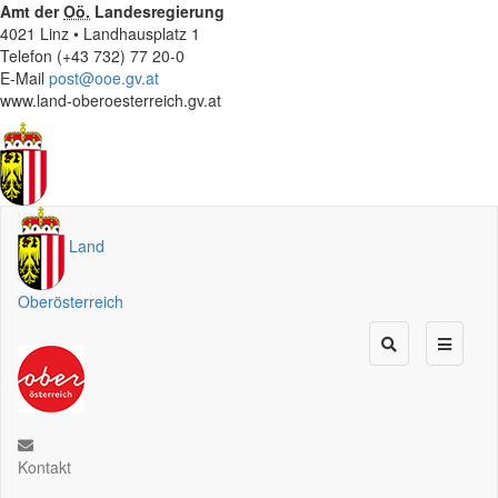
Amt der
Oö.
Landesregierung
4021 Linz • Landhausplatz 1
Telefon (+43 732) 77 20-0
E-Mail
post@ooe.gv.at
www.land-oberoesterreich.gv.at
Land
Oberösterreich
Kontakt