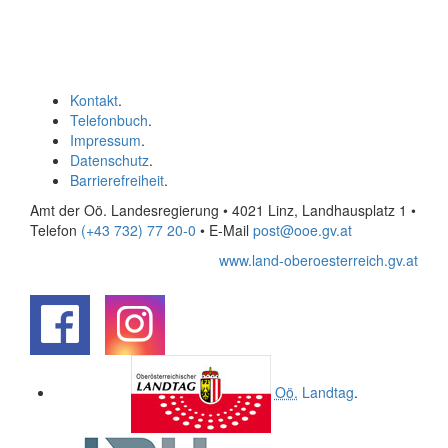
Kontakt
.
Telefonbuch
.
Impressum
.
Datenschutz
.
Barrierefreiheit
.
Amt der Oö. Landesregierung • 4021 Linz, Landhausplatz 1
•
Telefon
(+43 732) 77 20-0
• E-Mail
post@ooe.gv.at
www.land-oberoesterreich.gv.at
.
.
Oö.
Landtag
.