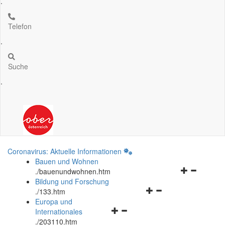
.
Telefon
.
Suche
.
Coronavirus: Aktuelle Informationen
Bauen und Wohnen
Navigationsm
.
/bauenundwohnen.htm
öffnen
Bildung und Forschung
Navigationsmenü
und
.
/133.htm
öffnen
schließen
Europa und
Navigationsmenü
und
Internationales
öffnen
schließen
.
/203110.htm