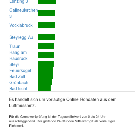
Lenzing 3
Gallneukirchen
3
Vöcklabruck
Steyregg-Au
Traun
Haag am
Hausruck
Steyr
Feuerkogel
Bad Zell
Grünbach
Bad Ischl
Es handelt sich um vorläufige Online-Rohdaten aus dem
Luftmessnetz.
Für die Grenzwertprüfung ist der Tagesmittelwert von 0 bis 24 Uhr
ausschlaggebend. Der gleitende 24-Stunden Mittelwert gilt als vorläufiger
Richtwert.