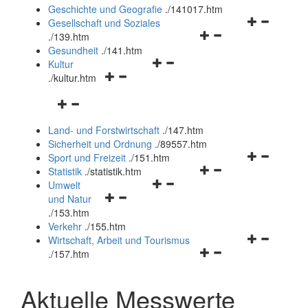
und
Geschichte und Geografie
.
/141017.htm
schließen
Navigationsm
Gesellschaft und Soziales
Navigationsmenü
öffnen
.
/139.htm
öffnen
und
Gesundheit
.
/141.htm
Navigationsmenü
und
schließen
Kultur
Navigationsmenü
öffnen
schließen
.
/kultur.htm
öffnen
und
Navigationsmenü
und
schließen
öffnen
schließen
Land- und Forstwirtschaft
.
/147.htm
und
Sicherheit und Ordnung
.
/89557.htm
schließen
Navigationsm
Sport und Freizeit
.
/151.htm
Navigationsmenü
öffnen
Statistik
.
/statistik.htm
Navigationsmenü
öffnen
und
Umwelt
Navigationsmenü
öffnen
und
schließen
und Natur
öffnen
und
schließen
.
/153.htm
und
schließen
Verkehr
.
/155.htm
schließen
Navigationsm
Wirtschaft, Arbeit und Tourismus
Navigationsmenü
öffnen
.
/157.htm
öffnen
und
und
schließen
Aktuelle Messwerte
schließen