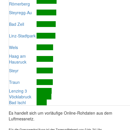
Römerberg
Steyregg-Au
Bad Zell
Linz-Stadtpark
Wels
Haag am
Hausruck
Steyr
Traun
Lenzing 3
Vöcklabruck
Bad Ischl
Es handelt sich um vorläufige Online-Rohdaten aus dem
Luftmessnetz.
Für die Grenzwertprüfung ist der Tagesmittelwert von 0 bis 24 Uhr