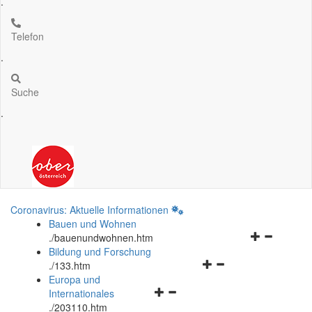
.
Telefon
.
Suche
.
Coronavirus: Aktuelle Informationen
Bauen und Wohnen
Navigationsm
.
/bauenundwohnen.htm
öffnen
Bildung und Forschung
Navigationsmenü
und
.
/133.htm
öffnen
schließen
Europa und
Navigationsmenü
und
Internationales
öffnen
schließen
.
/203110.htm