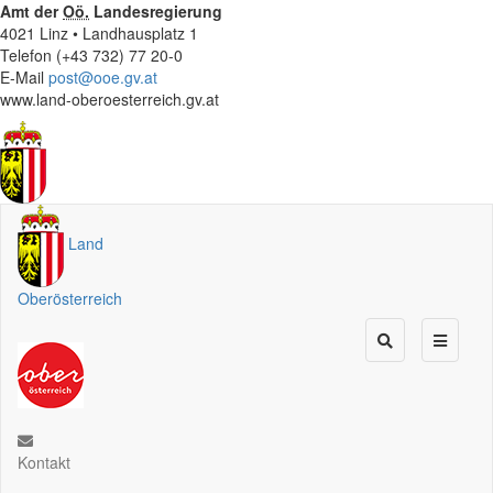
Amt der
Oö.
Landesregierung
4021 Linz • Landhausplatz 1
Telefon (+43 732) 77 20-0
E-Mail
post@ooe.gv.at
www.land-oberoesterreich.gv.at
Land
Oberösterreich
Kontakt