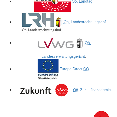
Oö.
Landtag
.
Oö.
Landesrechnungshof
.
Oö.
Landesverwaltungsgericht
.
Europe Direct
OÖ
.
Oö.
Zukunftsakademie
.