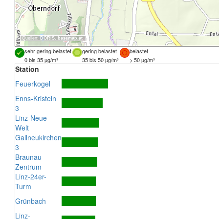
Quellen:
DORIS
,
basemap.at
sehr gering belastet
gering belastet
belastet
0 bis 35 µg/m³
35 bis 50 µg/m³
> 50 µg/m³
Station
Feuerkogel
Enns-Kristein
3
Linz-Neue
Welt
Gallneukirchen
3
Braunau
Zentrum
Linz-24er-
Turm
Grünbach
Linz-