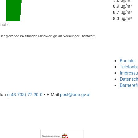
8.9 µg/m³
8.7 µg/m³
8.3 µg/m³
netz.
 gleitende 24-Stunden Mittelwert gilt als vorläufiger Richtwert.
Kontakt
.
Telefonb
Impress
Datensch
Barrierefr
efon
(+43 732) 77 20-0
• E-Mail
post@ooe.gv.at