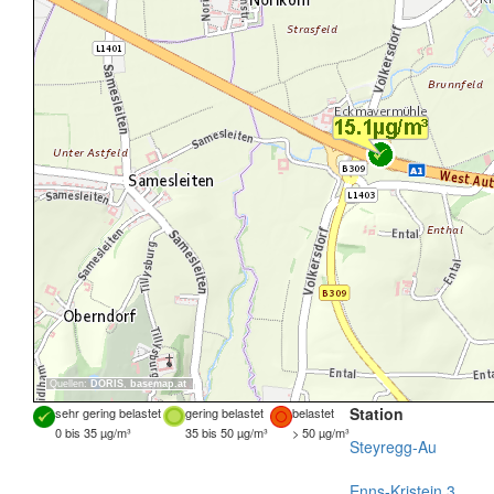
Quellen:
DORIS
,
basemap.at
Station
sehr gering belastet
gering belastet
belastet
0 bis 35 µg/m³
35 bis 50 µg/m³
> 50 µg/m³
Steyregg-Au
Enns-Kristein 3