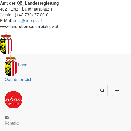
Amt der
Oö.
Landesregierung
4021 Linz • Landhausplatz 1
Telefon (+43 732) 77 20-0
E-Mail
post@ooe.gv.at
www.land-oberoesterreich.gv.at
Land
Oberösterreich
Kontakt