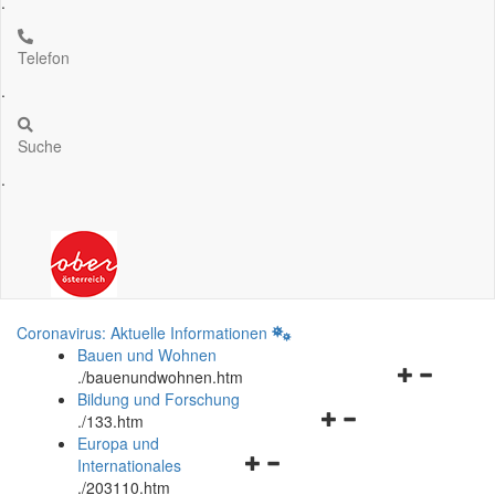
.
Telefon
.
Suche
.
Coronavirus: Aktuelle Informationen
Bauen und Wohnen
Navigationsm
.
/bauenundwohnen.htm
öffnen
Bildung und Forschung
Navigationsmenü
und
.
/133.htm
öffnen
schließen
Europa und
Navigationsmenü
und
Internationales
öffnen
schließen
.
/203110.htm