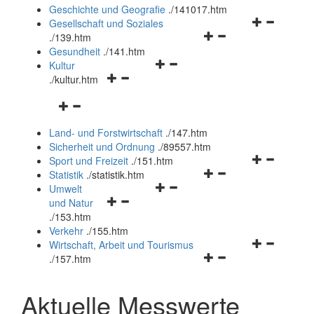
und
Geschichte und Geografie
.
/141017.htm
schließen
Navigationsm
Gesellschaft und Soziales
Navigationsmenü
öffnen
.
/139.htm
öffnen
und
Gesundheit
.
/141.htm
Navigationsmenü
und
schließen
Kultur
Navigationsmenü
öffnen
schließen
.
/kultur.htm
öffnen
und
Navigationsmenü
und
schließen
öffnen
schließen
Land- und Forstwirtschaft
.
/147.htm
und
Sicherheit und Ordnung
.
/89557.htm
schließen
Navigationsm
Sport und Freizeit
.
/151.htm
Navigationsmenü
öffnen
Statistik
.
/statistik.htm
Navigationsmenü
öffnen
und
Umwelt
Navigationsmenü
öffnen
und
schließen
und Natur
öffnen
und
schließen
.
/153.htm
und
schließen
Verkehr
.
/155.htm
schließen
Navigationsm
Wirtschaft, Arbeit und Tourismus
Navigationsmenü
öffnen
.
/157.htm
öffnen
und
und
schließen
Aktuelle Messwerte
schließen