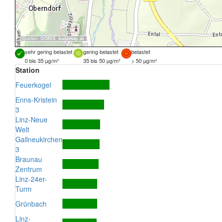
Quellen:
DORIS
,
basemap.at
sehr gering belastet
gering belastet
belastet
0 bis 35 µg/m³
35 bis 50 µg/m³
> 50 µg/m³
Station
Feuerkogel
Enns-Kristein
3
Linz-Neue
Welt
Gallneukirchen
3
Braunau
Zentrum
Linz-24er-
Turm
Grünbach
Linz-