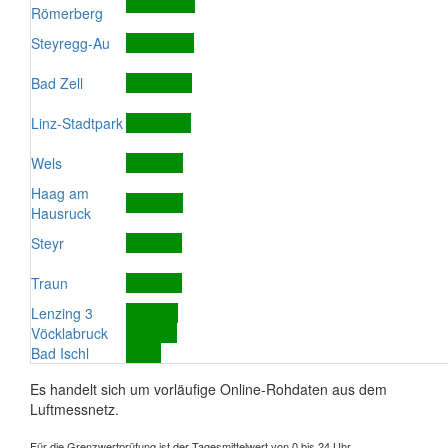
Römerberg
Steyregg-Au
Bad Zell
Linz-Stadtpark
Wels
Haag am
Hausruck
Steyr
Traun
Lenzing 3
Vöcklabruck
Bad Ischl
Es handelt sich um vorläufige Online-Rohdaten aus dem
Luftmessnetz.
Für die Grenzwertprüfung ist der Tagesmittelwert von 0 bis 24 Uhr