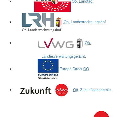
Oö.
Landtag
.
Oö.
Landesrechnungshof
.
Oö.
Landesverwaltungsgericht
.
Europe Direct
OÖ
.
Oö.
Zukunftsakademie
.