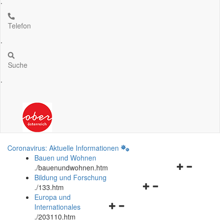
.
Telefon
.
Suche
.
Coronavirus: Aktuelle Informationen
Bauen und Wohnen
Navigationsm
.
/bauenundwohnen.htm
öffnen
Bildung und Forschung
Navigationsmenü
und
.
/133.htm
öffnen
schließen
Europa und
Navigationsmenü
und
Internationales
öffnen
schließen
.
/203110.htm