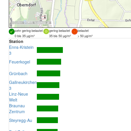
Quellen:
DORIS
,
basemap.at
sehr gering belastet
gering belastet
belastet
0 bis 35 µg/m³
35 bis 50 µg/m³
> 50 µg/m³
Station
Enns-Kristein
3
Feuerkogel
Grünbach
Gallneukirchen
3
Linz-Neue
Welt
Braunau
Zentrum
Steyregg-Au