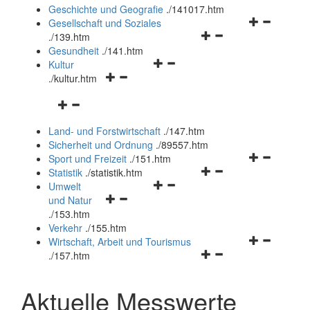
und
Geschichte und Geografie
.
/141017.htm
schließen
Navigationsm
Gesellschaft und Soziales
Navigationsmenü
öffnen
.
/139.htm
öffnen
und
Gesundheit
.
/141.htm
Navigationsmenü
und
schließen
Kultur
Navigationsmenü
öffnen
schließen
.
/kultur.htm
öffnen
und
Navigationsmenü
und
schließen
öffnen
schließen
Land- und Forstwirtschaft
.
/147.htm
und
Sicherheit und Ordnung
.
/89557.htm
schließen
Navigationsm
Sport und Freizeit
.
/151.htm
Navigationsmenü
öffnen
Statistik
.
/statistik.htm
Navigationsmenü
öffnen
und
Umwelt
Navigationsmenü
öffnen
und
schließen
und Natur
öffnen
und
schließen
.
/153.htm
und
schließen
Verkehr
.
/155.htm
schließen
Navigationsm
Wirtschaft, Arbeit und Tourismus
Navigationsmenü
öffnen
.
/157.htm
öffnen
und
und
schließen
Aktuelle Messwerte
schließen