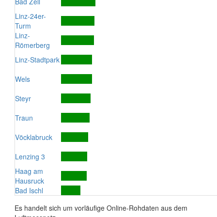
Bad Zell
Linz-24er-
Turm
Linz-
Römerberg
Linz-Stadtpark
Wels
Steyr
Traun
Vöcklabruck
Lenzing 3
Haag am
Hausruck
Bad Ischl
Es handelt sich um vorläufige Online-Rohdaten aus dem