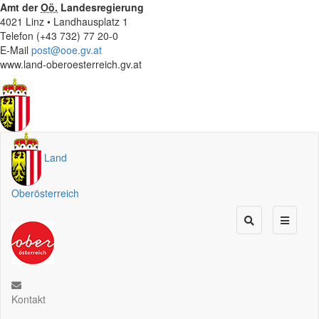
Amt der
Oö.
Landesregierung
4021 Linz • Landhausplatz 1
Telefon (+43 732) 77 20-0
E-Mail
post@ooe.gv.at
www.land-oberoesterreich.gv.at
Land
Oberösterreich
Kontakt