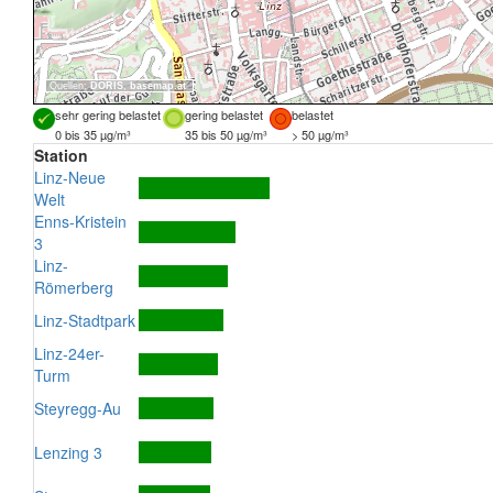
Quellen:
DORIS
,
basemap.at
sehr gering belastet
gering belastet
belastet
0 bis 35 µg/m³
35 bis 50 µg/m³
> 50 µg/m³
Station
Linz-Neue
Welt
Enns-Kristein
3
Linz-
Römerberg
Linz-Stadtpark
Linz-24er-
Turm
Steyregg-Au
Lenzing 3