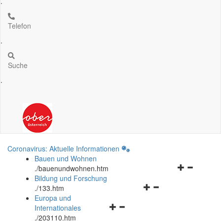
.
Telefon
.
Suche
.
Coronavirus: Aktuelle Informationen
Bauen und Wohnen
Navigationsm
.
/bauenundwohnen.htm
öffnen
Bildung und Forschung
Navigationsmenü
und
.
/133.htm
öffnen
schließen
Europa und
Navigationsmenü
und
Internationales
öffnen
schließen
.
/203110.htm