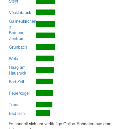
Steyr
Vöcklabruck
Gallneukirchen
3
Braunau
Zentrum
Grünbach
Wels
Haag am
Hausruck
Bad Zell
Feuerkogel
Traun
Bad Ischl
Es handelt sich um vorläufige Online-Rohdaten aus dem