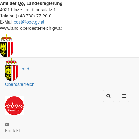
Amt der
Oö.
Landesregierung
4021 Linz • Landhausplatz 1
Telefon (+43 732) 77 20-0
E-Mail
post@ooe.gv.at
www.land-oberoesterreich.gv.at
Land
Oberösterreich
Kontakt