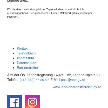
Luftmessnetz.
Für die Grenzwertprüfung ist der Tagesmittelwert von 0 bis 24 Uhr
ausschlaggebend. Der gleitende 24-Stunden Mittelwert gilt als vorläufiger
Richtwert.
Kontakt
.
Telefonbuch
.
Impressum
.
Datenschutz
.
Barrierefreiheit
.
Amt der Oö. Landesregierung • 4021 Linz, Landhausplatz 1
•
Telefon
(+43 732) 77 20-0
• E-Mail
post@ooe.gv.at
www.land-oberoesterreich.gv.at