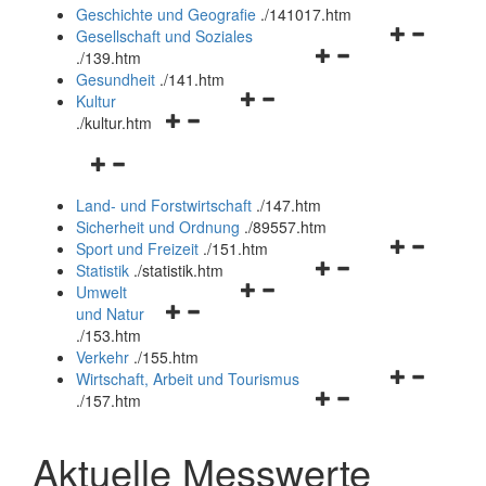
und
Geschichte und Geografie
.
/141017.htm
schließen
Navigationsm
Gesellschaft und Soziales
Navigationsmenü
öffnen
.
/139.htm
öffnen
und
Gesundheit
.
/141.htm
Navigationsmenü
und
schließen
Kultur
Navigationsmenü
öffnen
schließen
.
/kultur.htm
öffnen
und
Navigationsmenü
und
schließen
öffnen
schließen
Land- und Forstwirtschaft
.
/147.htm
und
Sicherheit und Ordnung
.
/89557.htm
schließen
Navigationsm
Sport und Freizeit
.
/151.htm
Navigationsmenü
öffnen
Statistik
.
/statistik.htm
Navigationsmenü
öffnen
und
Umwelt
Navigationsmenü
öffnen
und
schließen
und Natur
öffnen
und
schließen
.
/153.htm
und
schließen
Verkehr
.
/155.htm
schließen
Navigationsm
Wirtschaft, Arbeit und Tourismus
Navigationsmenü
öffnen
.
/157.htm
öffnen
und
und
schließen
Aktuelle Messwerte
schließen