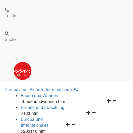
.
Telefon
.
Suche
.
Coronavirus: Aktuelle Informationen
Bauen und Wohnen
Navigationsm
.
/bauenundwohnen.htm
öffnen
Bildung und Forschung
Navigationsmenü
und
.
/133.htm
öffnen
schließen
Europa und
Navigationsmenü
und
Internationales
öffnen
schließen
.
/203110.htm