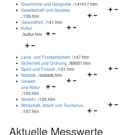
und
Geschichte und Geografie
.
/141017.htm
schließen
Navigationsm
Gesellschaft und Soziales
Navigationsmenü
öffnen
.
/139.htm
öffnen
und
Gesundheit
.
/141.htm
Navigationsmenü
und
schließen
Kultur
Navigationsmenü
öffnen
schließen
.
/kultur.htm
öffnen
und
Navigationsmenü
und
schließen
öffnen
schließen
Land- und Forstwirtschaft
.
/147.htm
und
Sicherheit und Ordnung
.
/89557.htm
schließen
Navigationsm
Sport und Freizeit
.
/151.htm
Navigationsmenü
öffnen
Statistik
.
/statistik.htm
Navigationsmenü
öffnen
und
Umwelt
Navigationsmenü
öffnen
und
schließen
und Natur
öffnen
und
schließen
.
/153.htm
und
schließen
Verkehr
.
/155.htm
schließen
Navigationsm
Wirtschaft, Arbeit und Tourismus
Navigationsmenü
öffnen
.
/157.htm
öffnen
und
und
schließen
Aktuelle Messwerte
schließen