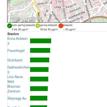
Quellen:
DORIS
,
basemap.at
sehr gering belastet
gering belastet
belastet
0 bis 35 µg/m³
35 bis 50 µg/m³
> 50 µg/m³
Station
Enns-Kristein
3
Feuerkogel
Grünbach
Gallneukirchen
3
Linz-Neue
Welt
Braunau
Zentrum
Steyregg-Au