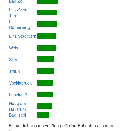
Bad Zell
Linz-24er-
Turm
Linz-
Römerberg
Linz-Stadtpark
Wels
Steyr
Traun
Vöcklabruck
Lenzing 3
Haag am
Hausruck
Bad Ischl
Es handelt sich um vorläufige Online-Rohdaten aus dem