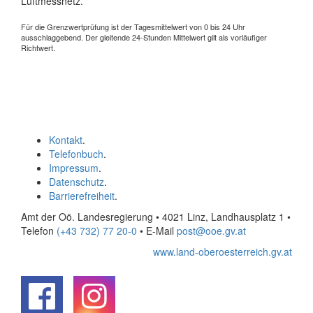
Luftmessnetz.
Für die Grenzwertprüfung ist der Tagesmittelwert von 0 bis 24 Uhr
ausschlaggebend. Der gleitende 24-Stunden Mittelwert gilt als vorläufiger
Richtwert.
Kontakt
.
Telefonbuch
.
Impressum
.
Datenschutz
.
Barrierefreiheit
.
Amt der Oö. Landesregierung • 4021 Linz, Landhausplatz 1
•
Telefon
(+43 732) 77 20-0
• E-Mail
post@ooe.gv.at
www.land-oberoesterreich.gv.at