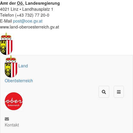
Amt der
Oö.
Landesregierung
4021 Linz • Landhausplatz 1
Telefon (+43 732) 77 20-0
E-Mail
post@ooe.gv.at
www.land-oberoesterreich.gv.at
Land
Oberösterreich
Kontakt