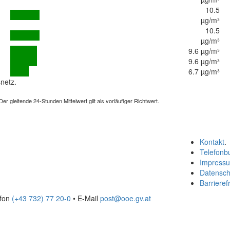
10.5
µg/m³
10.5
µg/m³
9.6 µg/m³
9.6 µg/m³
6.7 µg/m³
netz.
 gleitende 24-Stunden Mittelwert gilt als vorläufiger Richtwert.
Kontakt
.
Telefonb
Impress
Datensch
Barrierefr
efon
(+43 732) 77 20-0
• E-Mail
post@ooe.gv.at