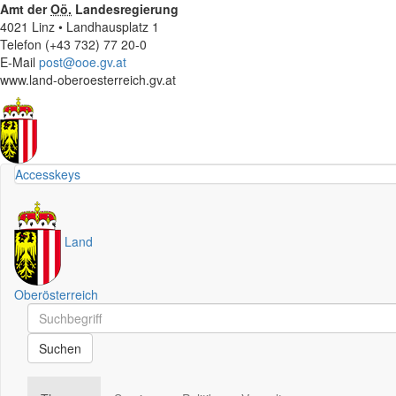
Amt der
Oö.
Landesregierung
4021 Linz • Landhausplatz 1
Telefon (+43 732) 77 20-0
E-Mail
post@ooe.gv.at
www.land-oberoesterreich.gv.at
Accesskeys
Land
Oberösterreich
Schnellsuche
Schnellsuche
Suchen