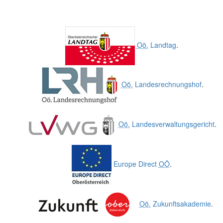
Oö.
Landtag
.
Oö.
Landesrechnungshof
.
Oö.
Landesverwaltungsgericht
.
Europe Direct
OÖ
.
Oö.
Zukunftsakademie
.