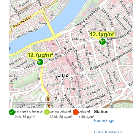
Quellen:
DORIS
,
basemap.at
Station
sehr gering belastet
gering belastet
belastet
0 bis 35 µg/m³
35 bis 50 µg/m³
> 50 µg/m³
Feuerkogel
Enns-Kristein 3