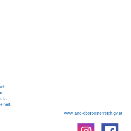
uch
.
um
.
utz
.
eiheit
.
www.land-oberoesterreich.gv.at