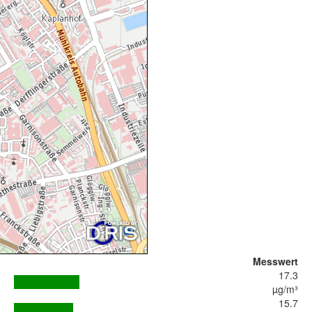
Messwert
17.3
µg/m³
15.7