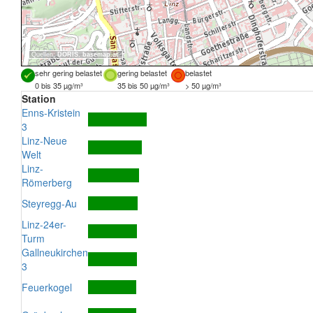
Quellen:
DORIS
,
basemap.at
sehr gering belastet
gering belastet
belastet
0 bis 35 µg/m³
35 bis 50 µg/m³
> 50 µg/m³
Station
Enns-Kristein
3
Linz-Neue
Welt
Linz-
Römerberg
Steyregg-Au
Linz-24er-
Turm
Gallneukirchen
3
Feuerkogel