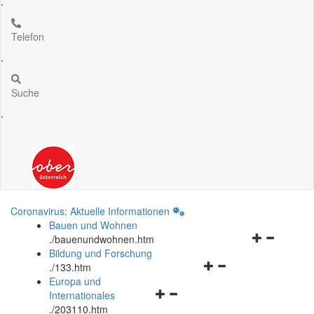
.
Telefon
.
Suche
.
Coronavirus: Aktuelle Informationen
Bauen und Wohnen
Navigationsm
.
/bauenundwohnen.htm
öffnen
Bildung und Forschung
Navigationsmenü
und
.
/133.htm
öffnen
schließen
Europa und
Navigationsmenü
und
Internationales
öffnen
schließen
.
/203110.htm