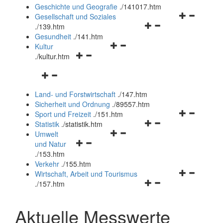
und
Geschichte und Geografie
.
/141017.htm
schließen
Navigationsm
Gesellschaft und Soziales
Navigationsmenü
öffnen
.
/139.htm
öffnen
und
Gesundheit
.
/141.htm
Navigationsmenü
und
schließen
Kultur
Navigationsmenü
öffnen
schließen
.
/kultur.htm
öffnen
und
Navigationsmenü
und
schließen
öffnen
schließen
Land- und Forstwirtschaft
.
/147.htm
und
Sicherheit und Ordnung
.
/89557.htm
schließen
Navigationsm
Sport und Freizeit
.
/151.htm
Navigationsmenü
öffnen
Statistik
.
/statistik.htm
Navigationsmenü
öffnen
und
Umwelt
Navigationsmenü
öffnen
und
schließen
und Natur
öffnen
und
schließen
.
/153.htm
und
schließen
Verkehr
.
/155.htm
schließen
Navigationsm
Wirtschaft, Arbeit und Tourismus
Navigationsmenü
öffnen
.
/157.htm
öffnen
und
und
schließen
Aktuelle Messwerte
schließen