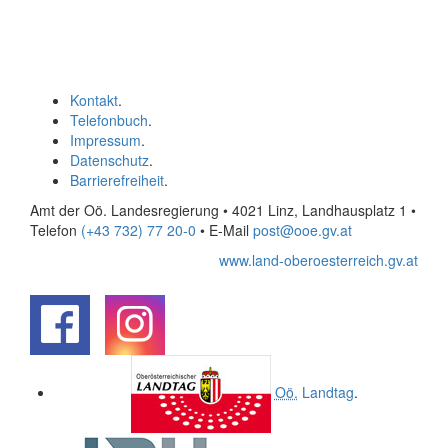
Kontakt
.
Telefonbuch
.
Impressum
.
Datenschutz
.
Barrierefreiheit
.
Amt der Oö. Landesregierung • 4021 Linz, Landhausplatz 1
•
Telefon
(+43 732) 77 20-0
• E-Mail
post@ooe.gv.at
www.land-oberoesterreich.gv.at
.
.
Oö.
Landtag
.