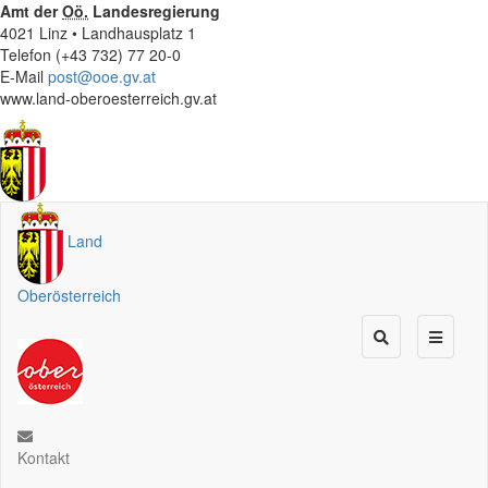
Amt der
Oö.
Landesregierung
4021 Linz • Landhausplatz 1
Telefon (+43 732) 77 20-0
E-Mail
post@ooe.gv.at
www.land-oberoesterreich.gv.at
Land
Oberösterreich
Kontakt