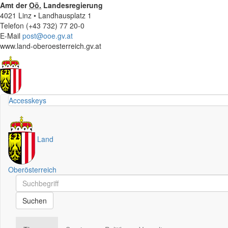
Amt der
Oö.
Landesregierung
4021 Linz • Landhausplatz 1
Telefon (+43 732) 77 20-0
E-Mail
post@ooe.gv.at
www.land-oberoesterreich.gv.at
Accesskeys
Land
Oberösterreich
Schnellsuche
Schnellsuche
Suchen