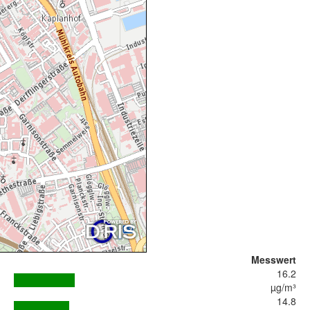
Messwert
16.2
µg/m³
14.8