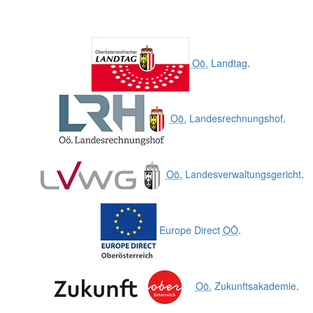
Oö.
Landtag
.
Oö.
Landesrechnungshof
.
Oö.
Landesverwaltungsgericht
.
Europe Direct
OÖ
.
Oö.
Zukunftsakademie
.