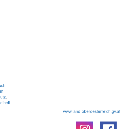
uch
.
um
.
utz
.
eiheit
.
www.land-oberoesterreich.gv.at