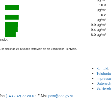
10.3
µg/m³
10.2
µg/m³
9.9 µg/m³
9.4 µg/m³
8.0 µg/m³
netz.
 gleitende 24-Stunden Mittelwert gilt als vorläufiger Richtwert.
Kontakt
.
Telefonb
Impress
Datensch
Barrierefr
efon
(+43 732) 77 20-0
• E-Mail
post@ooe.gv.at