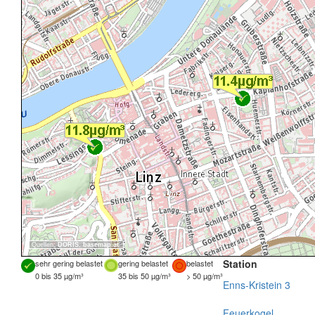
Quellen:
DORIS
,
basemap.at
Station
sehr gering belastet
gering belastet
belastet
0 bis 35 µg/m³
35 bis 50 µg/m³
> 50 µg/m³
Enns-Kristein 3
Feuerkogel