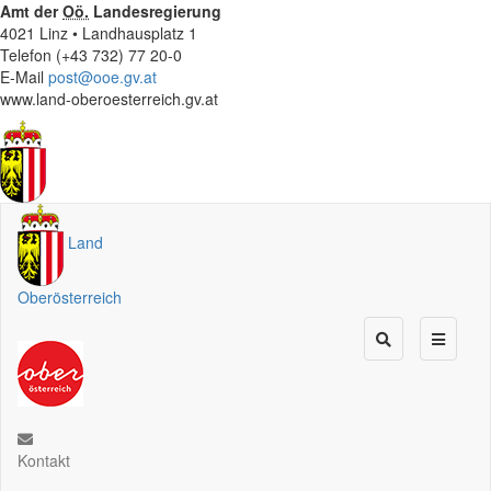
Amt der
Oö.
Landesregierung
4021 Linz • Landhausplatz 1
Telefon (+43 732) 77 20-0
E-Mail
post@ooe.gv.at
www.land-oberoesterreich.gv.at
Land
Oberösterreich
Kontakt