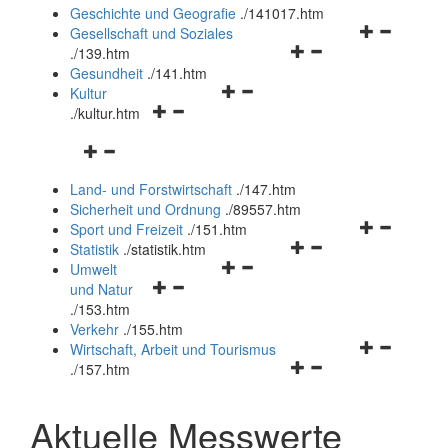
und
Geschichte und Geografie
.
/141017.htm
schließen
Navigationsm
Gesellschaft und Soziales
Navigationsmenü
öffnen
.
/139.htm
öffnen
und
Gesundheit
.
/141.htm
Navigationsmenü
und
schließen
Kultur
Navigationsmenü
öffnen
schließen
.
/kultur.htm
öffnen
und
Navigationsmenü
und
schließen
öffnen
schließen
Land- und Forstwirtschaft
.
/147.htm
und
Sicherheit und Ordnung
.
/89557.htm
schließen
Navigationsm
Sport und Freizeit
.
/151.htm
Navigationsmenü
öffnen
Statistik
.
/statistik.htm
Navigationsmenü
öffnen
und
Umwelt
Navigationsmenü
öffnen
und
schließen
und Natur
öffnen
und
schließen
.
/153.htm
und
schließen
Verkehr
.
/155.htm
schließen
Navigationsm
Wirtschaft, Arbeit und Tourismus
Navigationsmenü
öffnen
.
/157.htm
öffnen
und
und
schließen
Aktuelle Messwerte
schließen