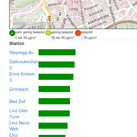
Quellen:
DORIS
,
basemap.at
sehr gering belastet
gering belastet
belastet
0 bis 35 µg/m³
35 bis 50 µg/m³
> 50 µg/m³
Station
Steyregg-Au
Gallneukirchen
3
Enns-Kristein
3
Grünbach
Bad Zell
Linz-24er-
Turm
Linz-Neue
Welt
Linz-