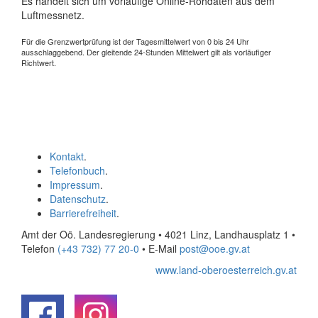
Es handelt sich um vorläufige Online-Rohdaten aus dem
Luftmessnetz.
Für die Grenzwertprüfung ist der Tagesmittelwert von 0 bis 24 Uhr
ausschlaggebend. Der gleitende 24-Stunden Mittelwert gilt als vorläufiger
Richtwert.
Kontakt
.
Telefonbuch
.
Impressum
.
Datenschutz
.
Barrierefreiheit
.
Amt der Oö. Landesregierung • 4021 Linz, Landhausplatz 1
•
Telefon
(+43 732) 77 20-0
• E-Mail
post@ooe.gv.at
www.land-oberoesterreich.gv.at