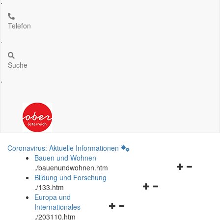
.
Telefon
.
Suche
.
Coronavirus: Aktuelle Informationen
Bauen und Wohnen
Navigationsm
.
/bauenundwohnen.htm
öffnen
Bildung und Forschung
Navigationsmenü
und
.
/133.htm
öffnen
schließen
Europa und
Navigationsmenü
und
Internationales
öffnen
schließen
.
/203110.htm