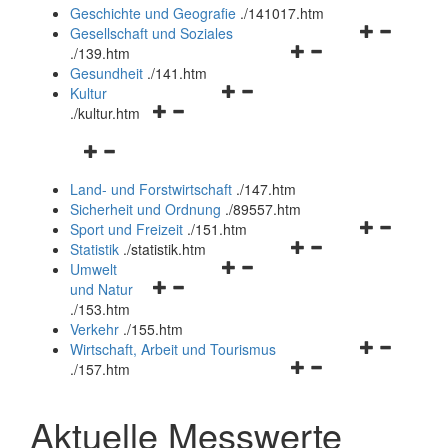
und
Geschichte und Geografie
.
/141017.htm
schließen
Navigationsm
Gesellschaft und Soziales
Navigationsmenü
öffnen
.
/139.htm
öffnen
und
Gesundheit
.
/141.htm
Navigationsmenü
und
schließen
Kultur
Navigationsmenü
öffnen
schließen
.
/kultur.htm
öffnen
und
Navigationsmenü
und
schließen
öffnen
schließen
Land- und Forstwirtschaft
.
/147.htm
und
Sicherheit und Ordnung
.
/89557.htm
schließen
Navigationsm
Sport und Freizeit
.
/151.htm
Navigationsmenü
öffnen
Statistik
.
/statistik.htm
Navigationsmenü
öffnen
und
Umwelt
Navigationsmenü
öffnen
und
schließen
und Natur
öffnen
und
schließen
.
/153.htm
und
schließen
Verkehr
.
/155.htm
schließen
Navigationsm
Wirtschaft, Arbeit und Tourismus
Navigationsmenü
öffnen
.
/157.htm
öffnen
und
und
schließen
Aktuelle Messwerte
schließen