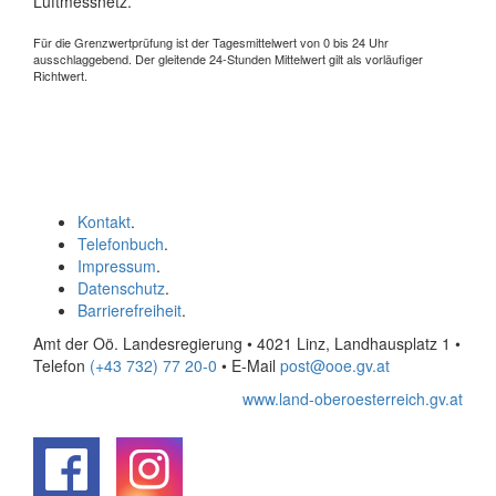
Luftmessnetz.
Für die Grenzwertprüfung ist der Tagesmittelwert von 0 bis 24 Uhr
ausschlaggebend. Der gleitende 24-Stunden Mittelwert gilt als vorläufiger
Richtwert.
Kontakt
.
Telefonbuch
.
Impressum
.
Datenschutz
.
Barrierefreiheit
.
Amt der Oö. Landesregierung • 4021 Linz, Landhausplatz 1
•
Telefon
(+43 732) 77 20-0
• E-Mail
post@ooe.gv.at
www.land-oberoesterreich.gv.at