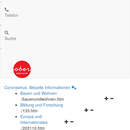
.
Telefon
.
Suche
.
Coronavirus: Aktuelle Informationen
Bauen und Wohnen
Navigationsm
.
/bauenundwohnen.htm
öffnen
Bildung und Forschung
Navigationsmenü
und
.
/133.htm
öffnen
schließen
Europa und
Navigationsmenü
und
Internationales
öffnen
schließen
.
/203110.htm