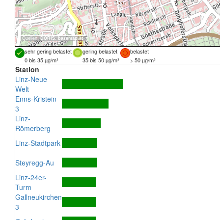
Quellen:
DORIS
,
basemap.at
sehr gering belastet
gering belastet
belastet
0 bis 35 µg/m³
35 bis 50 µg/m³
> 50 µg/m³
Station
Linz-Neue
Welt
Enns-Kristein
3
Linz-
Römerberg
Linz-Stadtpark
Steyregg-Au
Linz-24er-
Turm
Gallneukirchen
3