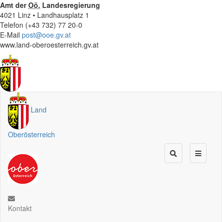
Amt der
Oö.
Landesregierung
4021 Linz • Landhausplatz 1
Telefon (+43 732) 77 20-0
E-Mail
post@ooe.gv.at
www.land-oberoesterreich.gv.at
Land
Oberösterreich
Kontakt