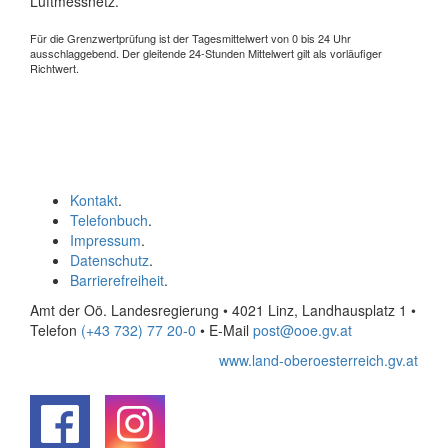
Luftmessnetz.
Für die Grenzwertprüfung ist der Tagesmittelwert von 0 bis 24 Uhr
ausschlaggebend. Der gleitende 24-Stunden Mittelwert gilt als vorläufiger
Richtwert.
Kontakt
.
Telefonbuch
.
Impressum
.
Datenschutz
.
Barrierefreiheit
.
Amt der Oö. Landesregierung • 4021 Linz, Landhausplatz 1
•
Telefon
(+43 732) 77 20-0
• E-Mail
post@ooe.gv.at
www.land-oberoesterreich.gv.at