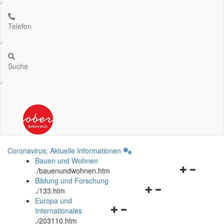
.
Telefon
.
Suche
.
Coronavirus: Aktuelle Informationen
Bauen und Wohnen
Navigationsm
.
/bauenundwohnen.htm
öffnen
Bildung und Forschung
Navigationsmenü
und
.
/133.htm
öffnen
schließen
Europa und
Navigationsmenü
und
Internationales
öffnen
schließen
.
/203110.htm