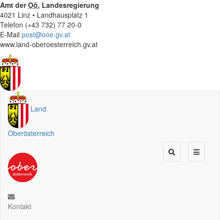
Amt der
Oö.
Landesregierung
4021 Linz • Landhausplatz 1
Telefon (+43 732) 77 20-0
E-Mail
post@ooe.gv.at
www.land-oberoesterreich.gv.at
Land
Oberösterreich
Kontakt