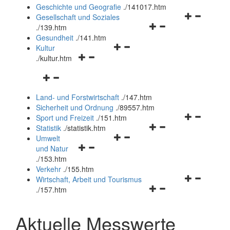
und
Geschichte und Geografie
.
/141017.htm
schließen
Navigationsm
Gesellschaft und Soziales
Navigationsmenü
öffnen
.
/139.htm
öffnen
und
Gesundheit
.
/141.htm
Navigationsmenü
und
schließen
Kultur
Navigationsmenü
öffnen
schließen
.
/kultur.htm
öffnen
und
Navigationsmenü
und
schließen
öffnen
schließen
Land- und Forstwirtschaft
.
/147.htm
und
Sicherheit und Ordnung
.
/89557.htm
schließen
Navigationsm
Sport und Freizeit
.
/151.htm
Navigationsmenü
öffnen
Statistik
.
/statistik.htm
Navigationsmenü
öffnen
und
Umwelt
Navigationsmenü
öffnen
und
schließen
und Natur
öffnen
und
schließen
.
/153.htm
und
schließen
Verkehr
.
/155.htm
schließen
Navigationsm
Wirtschaft, Arbeit und Tourismus
Navigationsmenü
öffnen
.
/157.htm
öffnen
und
und
schließen
Aktuelle Messwerte
schließen