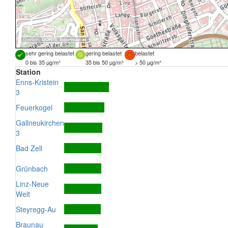
Quellen:
DORIS
,
basemap.at
sehr gering belastet
gering belastet
belastet
0 bis 35 µg/m³
35 bis 50 µg/m³
> 50 µg/m³
Station
Enns-Kristein
3
Feuerkogel
Gallneukirchen
3
Bad Zell
Grünbach
Linz-Neue
Welt
Steyregg-Au
Braunau