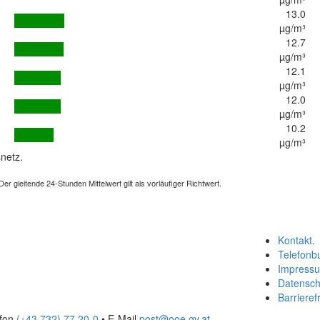
13.0
µg/m³
12.7
µg/m³
12.1
µg/m³
12.0
µg/m³
10.2
µg/m³
netz.
 gleitende 24-Stunden Mittelwert gilt als vorläufiger Richtwert.
Kontakt
.
Telefonb
Impress
Datensch
Barrierefr
efon
(+43 732) 77 20-0
• E-Mail
post@ooe.gv.at