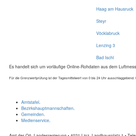
Haag am Hausruck
Steyr
Vöcklabruck
Lenzing 3
Bad Ischl
Es handelt sich um vorläufige Online-Rohdaten aus dem Luftmess
Für die Grenzwertprüfung ist der Tagesmittelwert von 0 bis 24 Uhr ausschlaggebend. Der
Amtstafel
.
Bezirkshauptmannschaften
.
Gemeinden
.
Medienservice
.
Amt der Oö. Landesregierung • 4021 Linz, Landhausplatz 1
• Tel