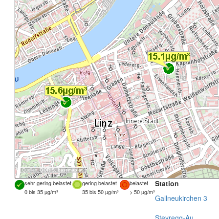
Quellen:
DORIS
,
basemap.at
Station
sehr gering belastet
gering belastet
belastet
0 bis 35 µg/m³
35 bis 50 µg/m³
> 50 µg/m³
Gallneukirchen 3
Steyregg-Au