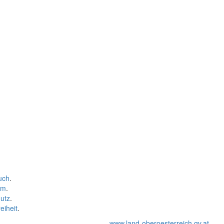
uch
.
um
.
utz
.
eiheit
.
www.land-oberoesterreich.gv.at