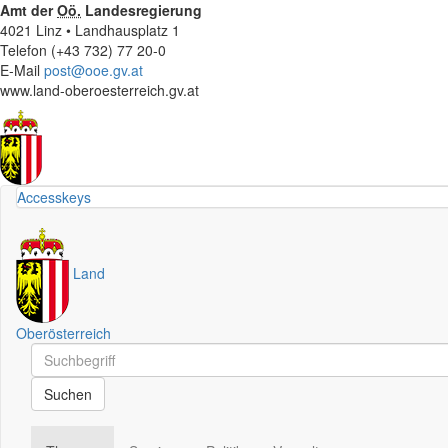
Amt der
Oö.
Landesregierung
4021 Linz • Landhausplatz 1
Telefon (+43 732) 77 20-0
E-Mail
post@ooe.gv.at
www.land-oberoesterreich.gv.at
Accesskeys
Land
Oberösterreich
Schnellsuche
Schnellsuche
Suchen