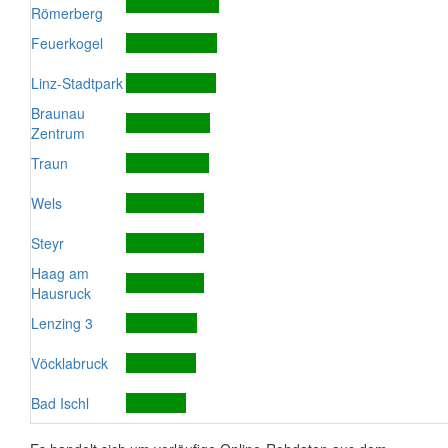
Römerberg
Feuerkogel
Linz-Stadtpark
Braunau
Zentrum
Traun
Wels
Steyr
Haag am
Hausruck
Lenzing 3
Vöcklabruck
Bad Ischl