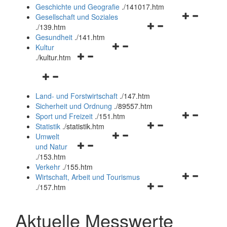
und
Geschichte und Geografie
.
/141017.htm
schließen
Navigationsm
Gesellschaft und Soziales
Navigationsmenü
öffnen
.
/139.htm
öffnen
und
Gesundheit
.
/141.htm
Navigationsmenü
und
schließen
Kultur
Navigationsmenü
öffnen
schließen
.
/kultur.htm
öffnen
und
Navigationsmenü
und
schließen
öffnen
schließen
Land- und Forstwirtschaft
.
/147.htm
und
Sicherheit und Ordnung
.
/89557.htm
schließen
Navigationsm
Sport und Freizeit
.
/151.htm
Navigationsmenü
öffnen
Statistik
.
/statistik.htm
Navigationsmenü
öffnen
und
Umwelt
Navigationsmenü
öffnen
und
schließen
und Natur
öffnen
und
schließen
.
/153.htm
und
schließen
Verkehr
.
/155.htm
schließen
Navigationsm
Wirtschaft, Arbeit und Tourismus
Navigationsmenü
öffnen
.
/157.htm
öffnen
und
und
schließen
Aktuelle Messwerte
schließen