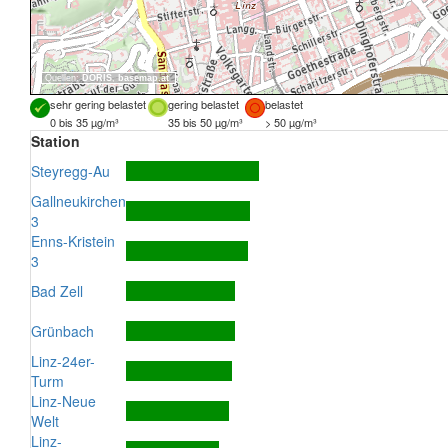
Quellen:
DORIS
,
basemap.at
sehr gering belastet
gering belastet
belastet
0 bis 35 µg/m³
35 bis 50 µg/m³
> 50 µg/m³
Station
Steyregg-Au
Gallneukirchen
3
Enns-Kristein
3
Bad Zell
Grünbach
Linz-24er-
Turm
Linz-Neue
Welt
Linz-