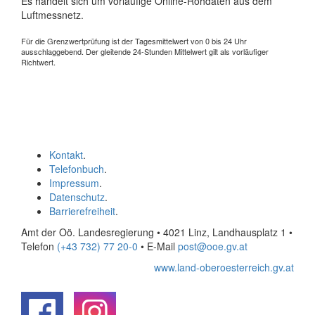
Es handelt sich um vorläufige Online-Rohdaten aus dem
Luftmessnetz.
Für die Grenzwertprüfung ist der Tagesmittelwert von 0 bis 24 Uhr
ausschlaggebend. Der gleitende 24-Stunden Mittelwert gilt als vorläufiger
Richtwert.
Kontakt
.
Telefonbuch
.
Impressum
.
Datenschutz
.
Barrierefreiheit
.
Amt der Oö. Landesregierung • 4021 Linz, Landhausplatz 1
•
Telefon
(+43 732) 77 20-0
• E-Mail
post@ooe.gv.at
www.land-oberoesterreich.gv.at