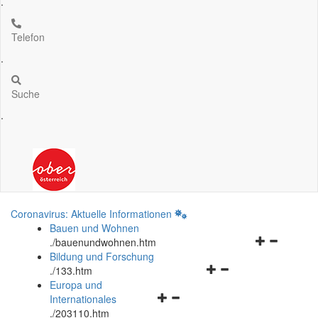
.
Telefon
.
Suche
.
Coronavirus: Aktuelle Informationen
Bauen und Wohnen
Navigationsm
.
/bauenundwohnen.htm
öffnen
Bildung und Forschung
Navigationsmenü
und
.
/133.htm
öffnen
schließen
Europa und
Navigationsmenü
und
Internationales
öffnen
schließen
.
/203110.htm