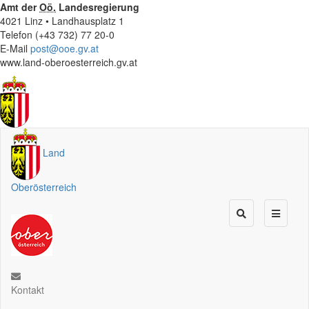
Amt der
Oö.
Landesregierung
4021 Linz • Landhausplatz 1
Telefon (+43 732) 77 20-0
E-Mail
post@ooe.gv.at
www.land-oberoesterreich.gv.at
Land
Oberösterreich
Kontakt