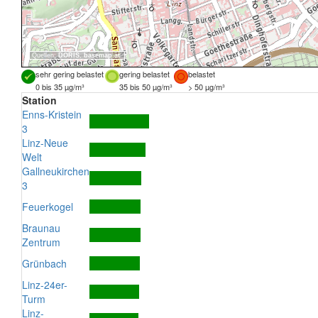
Quellen:
DORIS
,
basemap.at
sehr gering belastet
gering belastet
belastet
0 bis 35 µg/m³
35 bis 50 µg/m³
> 50 µg/m³
Station
Enns-Kristein
3
Linz-Neue
Welt
Gallneukirchen
3
Feuerkogel
Braunau
Zentrum
Grünbach
Linz-24er-
Turm
Linz-