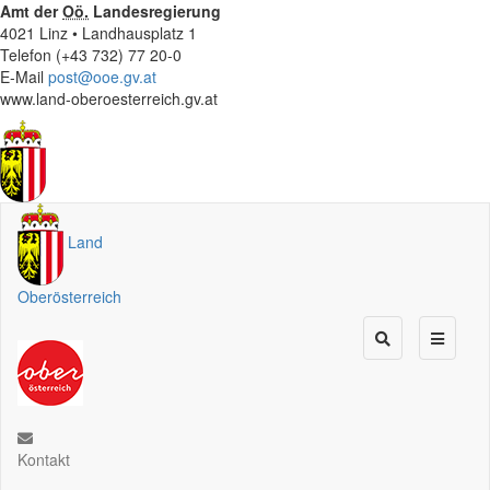
Amt der
Oö.
Landesregierung
4021 Linz • Landhausplatz 1
Telefon (+43 732) 77 20-0
E-Mail
post@ooe.gv.at
www.land-oberoesterreich.gv.at
Land
Oberösterreich
Kontakt