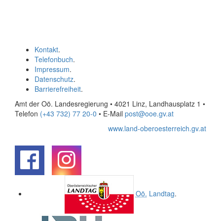
Kontakt
.
Telefonbuch
.
Impressum
.
Datenschutz
.
Barrierefreiheit
.
Amt der Oö. Landesregierung • 4021 Linz, Landhausplatz 1
•
Telefon
(+43 732) 77 20-0
• E-Mail
post@ooe.gv.at
www.land-oberoesterreich.gv.at
.
.
Oö.
Landtag
.