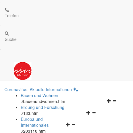
.
Telefon
.
Suche
.
Coronavirus: Aktuelle Informationen
Bauen und Wohnen
Navigationsm
.
/bauenundwohnen.htm
öffnen
Bildung und Forschung
Navigationsmenü
und
.
/133.htm
öffnen
schließen
Europa und
Navigationsmenü
und
Internationales
öffnen
schließen
.
/203110.htm