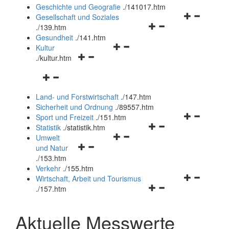
und
Geschichte und Geografie
.
/141017.htm
schließen
Navigationsm
Gesellschaft und Soziales
Navigationsmenü
öffnen
.
/139.htm
öffnen
und
Gesundheit
.
/141.htm
Navigationsmenü
und
schließen
Kultur
Navigationsmenü
öffnen
schließen
.
/kultur.htm
öffnen
und
Navigationsmenü
und
schließen
öffnen
schließen
Land- und Forstwirtschaft
.
/147.htm
und
Sicherheit und Ordnung
.
/89557.htm
schließen
Navigationsm
Sport und Freizeit
.
/151.htm
Navigationsmenü
öffnen
Statistik
.
/statistik.htm
Navigationsmenü
öffnen
und
Umwelt
Navigationsmenü
öffnen
und
schließen
und Natur
öffnen
und
schließen
.
/153.htm
und
schließen
Verkehr
.
/155.htm
schließen
Navigationsm
Wirtschaft, Arbeit und Tourismus
Navigationsmenü
öffnen
.
/157.htm
öffnen
und
und
schließen
Aktuelle Messwerte
schließen