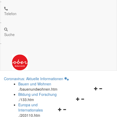
.
Telefon
.
Suche
.
Coronavirus: Aktuelle Informationen
Bauen und Wohnen
Navigationsm
.
/bauenundwohnen.htm
öffnen
Bildung und Forschung
Navigationsmenü
und
.
/133.htm
öffnen
schließen
Europa und
Navigationsmenü
und
Internationales
öffnen
schließen
.
/203110.htm