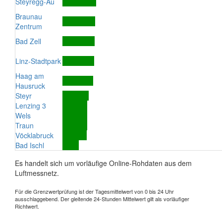
Steyregg-Au
Braunau
Zentrum
Bad Zell
Linz-Stadtpark
Haag am
Hausruck
Steyr
Lenzing 3
Wels
Traun
Vöcklabruck
Bad Ischl
Es handelt sich um vorläufige Online-Rohdaten aus dem
Luftmessnetz.
Für die Grenzwertprüfung ist der Tagesmittelwert von 0 bis 24 Uhr
ausschlaggebend. Der gleitende 24-Stunden Mittelwert gilt als vorläufiger
Richtwert.