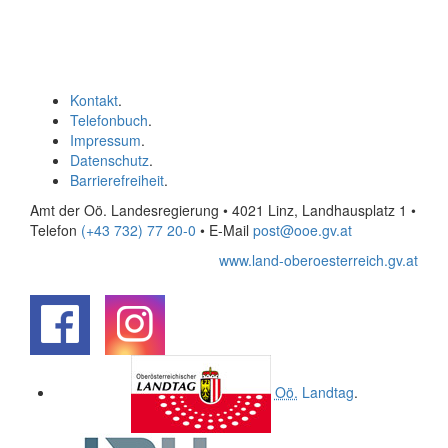
Kontakt
.
Telefonbuch
.
Impressum
.
Datenschutz
.
Barrierefreiheit
.
Amt der Oö. Landesregierung • 4021 Linz, Landhausplatz 1
•
Telefon
(+43 732) 77 20-0
• E-Mail
post@ooe.gv.at
www.land-oberoesterreich.gv.at
.
.
Oö.
Landtag
.