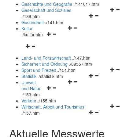
und
Geschichte und Geografie
.
/141017.htm
schließen
Navigationsm
Gesellschaft und Soziales
Navigationsmenü
öffnen
.
/139.htm
öffnen
und
Gesundheit
.
/141.htm
Navigationsmenü
und
schließen
Kultur
Navigationsmenü
öffnen
schließen
.
/kultur.htm
öffnen
und
Navigationsmenü
und
schließen
öffnen
schließen
Land- und Forstwirtschaft
.
/147.htm
und
Sicherheit und Ordnung
.
/89557.htm
schließen
Navigationsm
Sport und Freizeit
.
/151.htm
Navigationsmenü
öffnen
Statistik
.
/statistik.htm
Navigationsmenü
öffnen
und
Umwelt
Navigationsmenü
öffnen
und
schließen
und Natur
öffnen
und
schließen
.
/153.htm
und
schließen
Verkehr
.
/155.htm
schließen
Navigationsm
Wirtschaft, Arbeit und Tourismus
Navigationsmenü
öffnen
.
/157.htm
öffnen
und
und
schließen
Aktuelle Messwerte
schließen