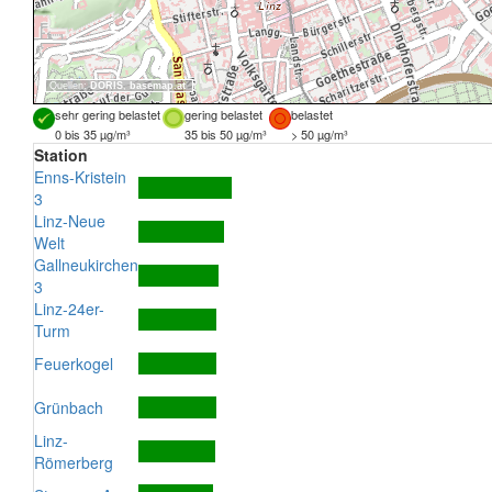
Quellen:
DORIS
,
basemap.at
sehr gering belastet
gering belastet
belastet
0 bis 35 µg/m³
35 bis 50 µg/m³
> 50 µg/m³
Station
Enns-Kristein
3
Linz-Neue
Welt
Gallneukirchen
3
Linz-24er-
Turm
Feuerkogel
Grünbach
Linz-
Römerberg