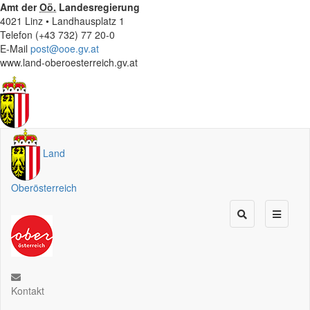
Amt der
Oö.
Landesregierung
4021 Linz • Landhausplatz 1
Telefon (+43 732) 77 20-0
E-Mail
post@ooe.gv.at
www.land-oberoesterreich.gv.at
Land
Oberösterreich
Kontakt