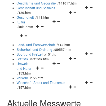
und
Geschichte und Geografie
.
/141017.htm
schließen
Navigationsm
Gesellschaft und Soziales
Navigationsmenü
öffnen
.
/139.htm
öffnen
und
Gesundheit
.
/141.htm
Navigationsmenü
und
schließen
Kultur
Navigationsmenü
öffnen
schließen
.
/kultur.htm
öffnen
und
Navigationsmenü
und
schließen
öffnen
schließen
Land- und Forstwirtschaft
.
/147.htm
und
Sicherheit und Ordnung
.
/89557.htm
schließen
Navigationsm
Sport und Freizeit
.
/151.htm
Navigationsmenü
öffnen
Statistik
.
/statistik.htm
Navigationsmenü
öffnen
und
Umwelt
Navigationsmenü
öffnen
und
schließen
und Natur
öffnen
und
schließen
.
/153.htm
und
schließen
Verkehr
.
/155.htm
schließen
Navigationsm
Wirtschaft, Arbeit und Tourismus
Navigationsmenü
öffnen
.
/157.htm
öffnen
und
und
schließen
Aktuelle Messwerte
schließen