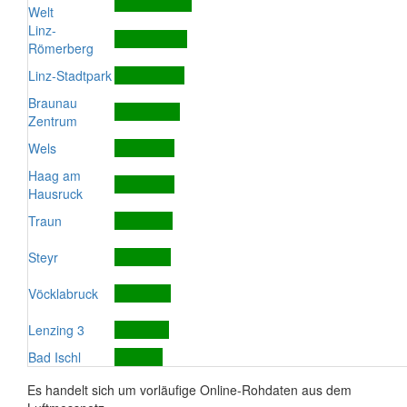
Welt
Linz-
Römerberg
Linz-Stadtpark
Braunau
Zentrum
Wels
Haag am
Hausruck
Traun
Steyr
Vöcklabruck
Lenzing 3
Bad Ischl
Es handelt sich um vorläufige Online-Rohdaten aus dem