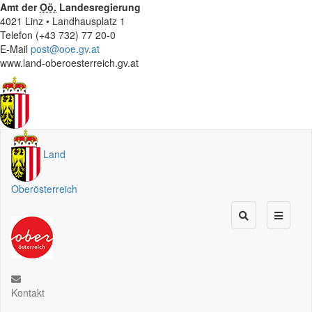
Amt der
Oö.
Landesregierung
4021 Linz • Landhausplatz 1
Telefon (+43 732) 77 20-0
E-Mail
post@ooe.gv.at
www.land-oberoesterreich.gv.at
Land
Oberösterreich
Kontakt