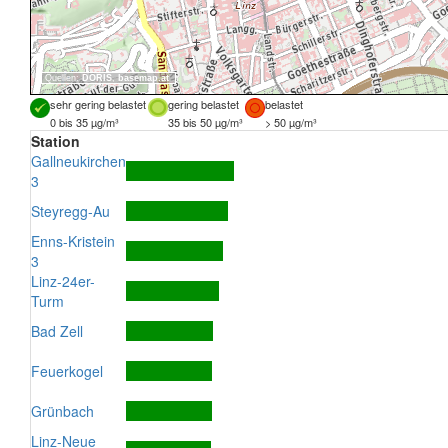
Quellen:
DORIS
,
basemap.at
sehr gering belastet
gering belastet
belastet
0 bis 35 µg/m³
35 bis 50 µg/m³
> 50 µg/m³
Station
Gallneukirchen
3
Steyregg-Au
Enns-Kristein
3
Linz-24er-
Turm
Bad Zell
Feuerkogel
Grünbach
Linz-Neue