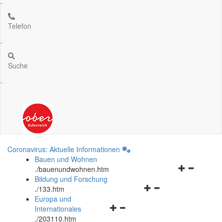
.
Telefon
.
Suche
.
Coronavirus: Aktuelle Informationen
Bauen und Wohnen
Navigationsm
.
/bauenundwohnen.htm
öffnen
Bildung und Forschung
Navigationsmenü
und
.
/133.htm
öffnen
schließen
Europa und
Navigationsmenü
und
Internationales
öffnen
schließen
.
/203110.htm