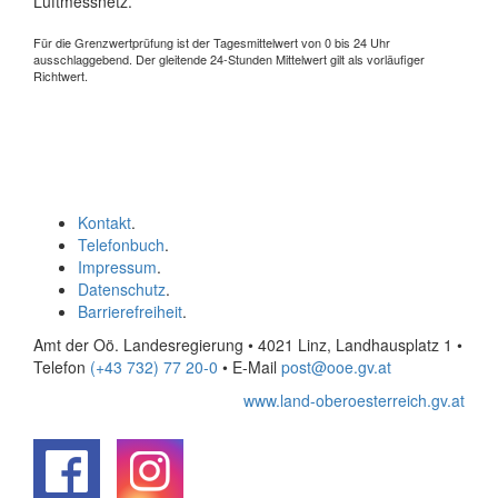
Luftmessnetz.
Für die Grenzwertprüfung ist der Tagesmittelwert von 0 bis 24 Uhr
ausschlaggebend. Der gleitende 24-Stunden Mittelwert gilt als vorläufiger
Richtwert.
Kontakt
.
Telefonbuch
.
Impressum
.
Datenschutz
.
Barrierefreiheit
.
Amt der Oö. Landesregierung • 4021 Linz, Landhausplatz 1
•
Telefon
(+43 732) 77 20-0
• E-Mail
post@ooe.gv.at
www.land-oberoesterreich.gv.at