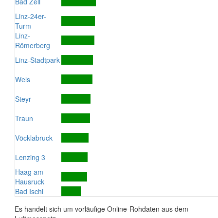
Bad Zell
Linz-24er-
Turm
Linz-
Römerberg
Linz-Stadtpark
Wels
Steyr
Traun
Vöcklabruck
Lenzing 3
Haag am
Hausruck
Bad Ischl
Es handelt sich um vorläufige Online-Rohdaten aus dem