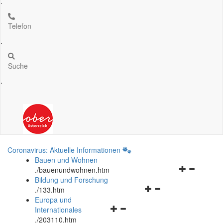
.
Telefon
.
Suche
.
Coronavirus: Aktuelle Informationen
Bauen und Wohnen
Navigationsm
.
/bauenundwohnen.htm
öffnen
Bildung und Forschung
Navigationsmenü
und
.
/133.htm
öffnen
schließen
Europa und
Navigationsmenü
und
Internationales
öffnen
schließen
.
/203110.htm