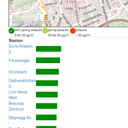
Quellen:
DORIS
,
basemap.at
sehr gering belastet
gering belastet
belastet
0 bis 35 µg/m³
35 bis 50 µg/m³
> 50 µg/m³
Station
Enns-Kristein
3
Feuerkogel
Grünbach
Gallneukirchen
3
Linz-Neue
Welt
Braunau
Zentrum
Steyregg-Au