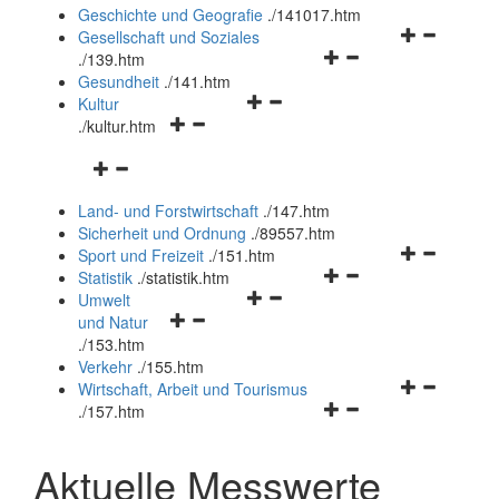
und
Geschichte und Geografie
.
/141017.htm
schließen
Navigationsm
Gesellschaft und Soziales
Navigationsmenü
öffnen
.
/139.htm
öffnen
und
Gesundheit
.
/141.htm
Navigationsmenü
und
schließen
Kultur
Navigationsmenü
öffnen
schließen
.
/kultur.htm
öffnen
und
Navigationsmenü
und
schließen
öffnen
schließen
Land- und Forstwirtschaft
.
/147.htm
und
Sicherheit und Ordnung
.
/89557.htm
schließen
Navigationsm
Sport und Freizeit
.
/151.htm
Navigationsmenü
öffnen
Statistik
.
/statistik.htm
Navigationsmenü
öffnen
und
Umwelt
Navigationsmenü
öffnen
und
schließen
und Natur
öffnen
und
schließen
.
/153.htm
und
schließen
Verkehr
.
/155.htm
schließen
Navigationsm
Wirtschaft, Arbeit und Tourismus
Navigationsmenü
öffnen
.
/157.htm
öffnen
und
und
schließen
Aktuelle Messwerte
schließen