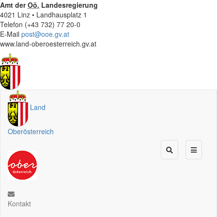
Amt der
Oö.
Landesregierung
4021 Linz • Landhausplatz 1
Telefon (+43 732) 77 20-0
E-Mail
post@ooe.gv.at
www.land-oberoesterreich.gv.at
Land
Oberösterreich
Kontakt