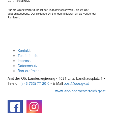
Luftmessnetz.
Für die Grenzwertprüfung ist der Tagesmittelwert von 0 bis 24 Uhr
ausschlaggebend. Der gleitende 24-Stunden Mittelwert gilt als vorläufiger
Richtwert.
Kontakt
.
Telefonbuch
.
Impressum
.
Datenschutz
.
Barrierefreiheit
.
Amt der Oö. Landesregierung • 4021 Linz, Landhausplatz 1
•
Telefon
(+43 732) 77 20-0
• E-Mail
post@ooe.gv.at
www.land-oberoesterreich.gv.at