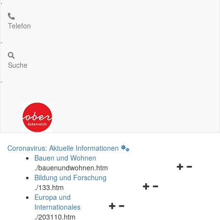
.
Telefon
.
Suche
.
Coronavirus: Aktuelle Informationen
Bauen und Wohnen
Navigationsm
.
/bauenundwohnen.htm
öffnen
Bildung und Forschung
Navigationsmenü
und
.
/133.htm
öffnen
schließen
Europa und
Navigationsmenü
und
Internationales
öffnen
schließen
.
/203110.htm