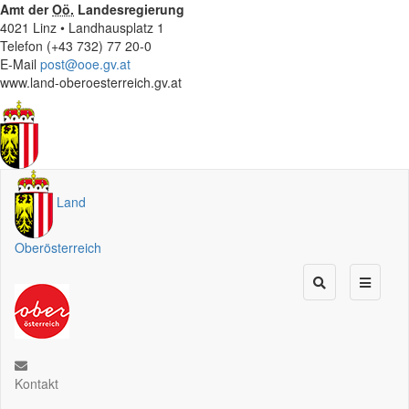
Amt der
Oö.
Landesregierung
4021 Linz • Landhausplatz 1
Telefon (+43 732) 77 20-0
E-Mail
post@ooe.gv.at
www.land-oberoesterreich.gv.at
Land
Oberösterreich
Kontakt