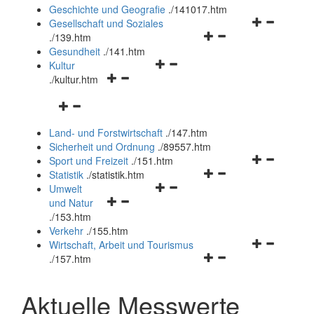
und
Geschichte und Geografie
.
/141017.htm
schließen
Navigationsm
Gesellschaft und Soziales
Navigationsmenü
öffnen
.
/139.htm
öffnen
und
Gesundheit
.
/141.htm
Navigationsmenü
und
schließen
Kultur
Navigationsmenü
öffnen
schließen
.
/kultur.htm
öffnen
und
Navigationsmenü
und
schließen
öffnen
schließen
Land- und Forstwirtschaft
.
/147.htm
und
Sicherheit und Ordnung
.
/89557.htm
schließen
Navigationsm
Sport und Freizeit
.
/151.htm
Navigationsmenü
öffnen
Statistik
.
/statistik.htm
Navigationsmenü
öffnen
und
Umwelt
Navigationsmenü
öffnen
und
schließen
und Natur
öffnen
und
schließen
.
/153.htm
und
schließen
Verkehr
.
/155.htm
schließen
Navigationsm
Wirtschaft, Arbeit und Tourismus
Navigationsmenü
öffnen
.
/157.htm
öffnen
und
und
schließen
Aktuelle Messwerte
schließen