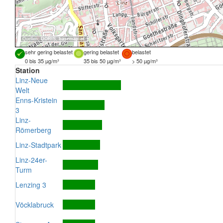
Quellen:
DORIS
,
basemap.at
sehr gering belastet
gering belastet
belastet
0 bis 35 µg/m³
35 bis 50 µg/m³
> 50 µg/m³
Station
Linz-Neue
Welt
Enns-Kristein
3
Linz-
Römerberg
Linz-Stadtpark
Linz-24er-
Turm
Lenzing 3
Vöcklabruck