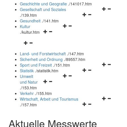
und
Geschichte und Geografie
.
/141017.htm
schließen
Navigationsm
Gesellschaft und Soziales
Navigationsmenü
öffnen
.
/139.htm
öffnen
und
Gesundheit
.
/141.htm
Navigationsmenü
und
schließen
Kultur
Navigationsmenü
öffnen
schließen
.
/kultur.htm
öffnen
und
Navigationsmenü
und
schließen
öffnen
schließen
Land- und Forstwirtschaft
.
/147.htm
und
Sicherheit und Ordnung
.
/89557.htm
schließen
Navigationsm
Sport und Freizeit
.
/151.htm
Navigationsmenü
öffnen
Statistik
.
/statistik.htm
Navigationsmenü
öffnen
und
Umwelt
Navigationsmenü
öffnen
und
schließen
und Natur
öffnen
und
schließen
.
/153.htm
und
schließen
Verkehr
.
/155.htm
schließen
Navigationsm
Wirtschaft, Arbeit und Tourismus
Navigationsmenü
öffnen
.
/157.htm
öffnen
und
und
schließen
Aktuelle Messwerte
schließen