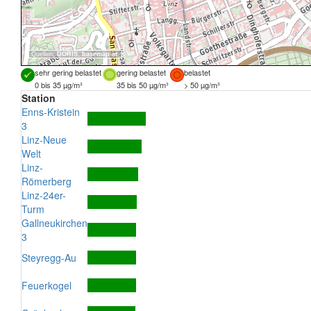
Quellen:
DORIS
,
basemap.at
sehr gering belastet
gering belastet
belastet
0 bis 35 µg/m³
35 bis 50 µg/m³
> 50 µg/m³
Station
Enns-Kristein
3
Linz-Neue
Welt
Linz-
Römerberg
Linz-24er-
Turm
Gallneukirchen
3
Steyregg-Au
Feuerkogel