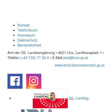
Kontakt
.
Telefonbuch
.
Impressum
.
Datenschutz
.
Barrierefreiheit
.
Amt der Oö. Landesregierung • 4021 Linz, Landhausplatz 1
•
Telefon
(+43 732) 77 20-0
• E-Mail
post@ooe.gv.at
www.land-oberoesterreich.gv.at
.
.
Oö.
Landtag
.