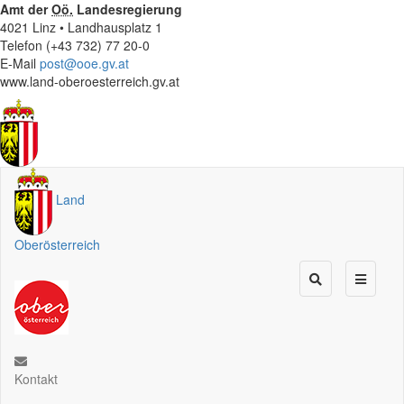
Amt der
Oö.
Landesregierung
4021 Linz • Landhausplatz 1
Telefon (+43 732) 77 20-0
E-Mail
post@ooe.gv.at
www.land-oberoesterreich.gv.at
Land
Oberösterreich
Kontakt