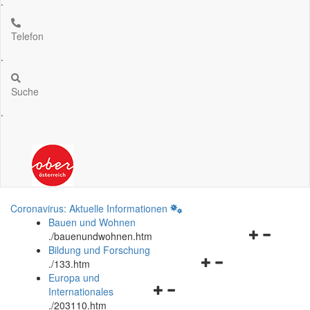
.
Telefon
.
Suche
.
Coronavirus: Aktuelle Informationen
Bauen und Wohnen
Navigationsm
.
/bauenundwohnen.htm
öffnen
Bildung und Forschung
Navigationsmenü
und
.
/133.htm
öffnen
schließen
Europa und
Navigationsmenü
und
Internationales
öffnen
schließen
.
/203110.htm