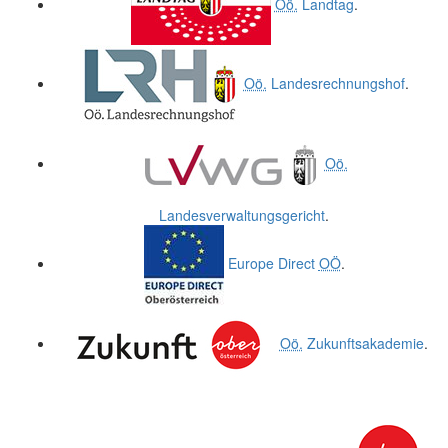
Oö.
Landtag
.
Oö.
Landesrechnungshof
.
Oö.
Landesverwaltungsgericht
.
Europe Direct
OÖ
.
Oö.
Zukunftsakademie
.