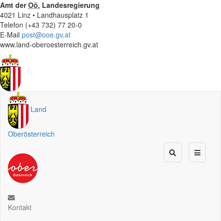
Amt der
Oö.
Landesregierung
4021 Linz • Landhausplatz 1
Telefon (+43 732) 77 20-0
E-Mail
post@ooe.gv.at
www.land-oberoesterreich.gv.at
Land
Oberösterreich
Kontakt