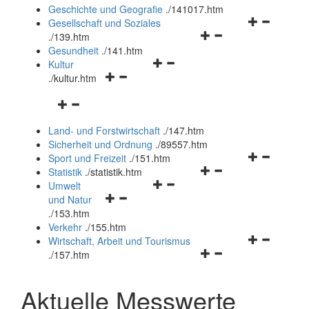
und
Geschichte und Geografie
.
/141017.htm
schließen
Navigationsm
Gesellschaft und Soziales
Navigationsmenü
öffnen
.
/139.htm
öffnen
und
Gesundheit
.
/141.htm
Navigationsmenü
und
schließen
Kultur
Navigationsmenü
öffnen
schließen
.
/kultur.htm
öffnen
und
Navigationsmenü
und
schließen
öffnen
schließen
Land- und Forstwirtschaft
.
/147.htm
und
Sicherheit und Ordnung
.
/89557.htm
schließen
Navigationsm
Sport und Freizeit
.
/151.htm
Navigationsmenü
öffnen
Statistik
.
/statistik.htm
Navigationsmenü
öffnen
und
Umwelt
Navigationsmenü
öffnen
und
schließen
und Natur
öffnen
und
schließen
.
/153.htm
und
schließen
Verkehr
.
/155.htm
schließen
Navigationsm
Wirtschaft, Arbeit und Tourismus
Navigationsmenü
öffnen
.
/157.htm
öffnen
und
und
schließen
Aktuelle Messwerte
schließen