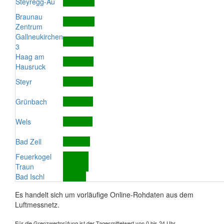
Steyregg-Au
Braunau
Zentrum
Gallneukirchen
3
Haag am
Hausruck
Steyr
Grünbach
Wels
Bad Zell
Feuerkogel
Traun
Bad Ischl
Es handelt sich um vorläufige Online-Rohdaten aus dem
Luftmessnetz.
Für die Grenzwertprüfung ist der Tagesmittelwert von 0 bis 24 Uhr