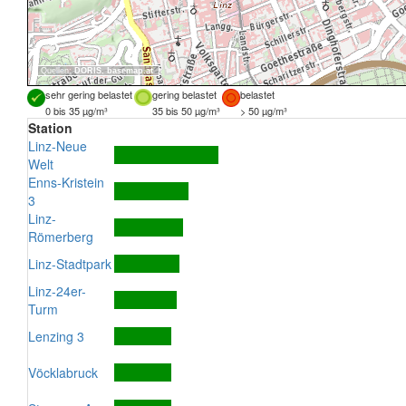
Quellen:
DORIS
,
basemap.at
sehr gering belastet
gering belastet
belastet
0 bis 35 µg/m³
35 bis 50 µg/m³
> 50 µg/m³
Station
Linz-Neue
Welt
Enns-Kristein
3
Linz-
Römerberg
Linz-Stadtpark
Linz-24er-
Turm
Lenzing 3
Vöcklabruck