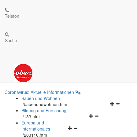
.
Telefon
.
Suche
.
Coronavirus: Aktuelle Informationen
Bauen und Wohnen
Navigationsm
.
/bauenundwohnen.htm
öffnen
Bildung und Forschung
Navigationsmenü
und
.
/133.htm
öffnen
schließen
Europa und
Navigationsmenü
und
Internationales
öffnen
schließen
.
/203110.htm