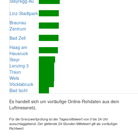
Steyregg-Au
Linz-Stadtpark
Braunau
Zentrum
Bad Zell
Haag am
Hausruck
Steyr
Lenzing 3
Traun
Wels
Vöcklabruck
Bad Ischl
Es handelt sich um vorläufige Online-Rohdaten aus dem
Luftmessnetz.
Für die Grenzwertprüfung ist der Tagesmittelwert von 0 bis 24 Uhr
ausschlaggebend. Der gleitende 24-Stunden Mittelwert gilt als vorläufiger
Richtwert.