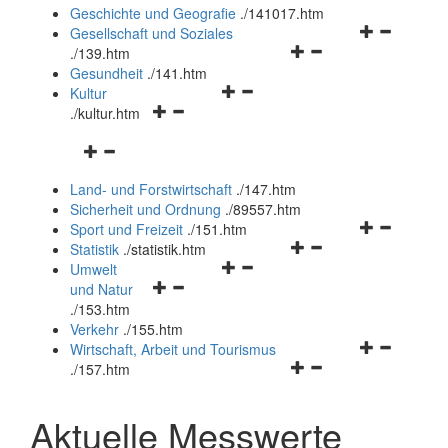
und
Geschichte und Geografie
.
/141017.htm
schließen
Navigationsm
Gesellschaft und Soziales
Navigationsmenü
öffnen
.
/139.htm
öffnen
und
Gesundheit
.
/141.htm
Navigationsmenü
und
schließen
Kultur
Navigationsmenü
öffnen
schließen
.
/kultur.htm
öffnen
und
Navigationsmenü
und
schließen
öffnen
schließen
Land- und Forstwirtschaft
.
/147.htm
und
Sicherheit und Ordnung
.
/89557.htm
schließen
Navigationsm
Sport und Freizeit
.
/151.htm
Navigationsmenü
öffnen
Statistik
.
/statistik.htm
Navigationsmenü
öffnen
und
Umwelt
Navigationsmenü
öffnen
und
schließen
und Natur
öffnen
und
schließen
.
/153.htm
und
schließen
Verkehr
.
/155.htm
schließen
Navigationsm
Wirtschaft, Arbeit und Tourismus
Navigationsmenü
öffnen
.
/157.htm
öffnen
und
und
schließen
Aktuelle Messwerte
schließen