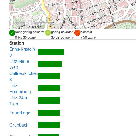
Quellen:
DORIS
,
basemap.at
sehr gering belastet
gering belastet
belastet
0 bis 35 µg/m³
35 bis 50 µg/m³
> 50 µg/m³
Station
Enns-Kristein
3
Linz-Neue
Welt
Gallneukirchen
3
Linz-
Römerberg
Linz-24er-
Turm
Feuerkogel
Grünbach