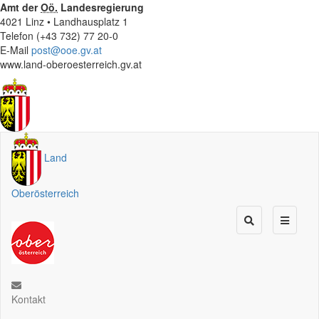
Amt der
Oö.
Landesregierung
4021 Linz • Landhausplatz 1
Telefon (+43 732) 77 20-0
E-Mail
post@ooe.gv.at
www.land-oberoesterreich.gv.at
Land
Oberösterreich
Kontakt