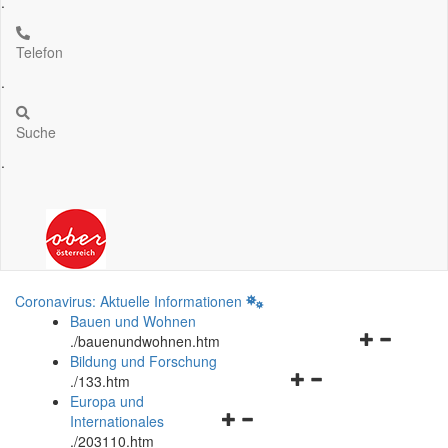
.
Telefon
.
Suche
.
Coronavirus: Aktuelle Informationen
Bauen und Wohnen
Navigationsm
.
/bauenundwohnen.htm
öffnen
Bildung und Forschung
Navigationsmenü
und
.
/133.htm
öffnen
schließen
Europa und
Navigationsmenü
und
Internationales
öffnen
schließen
.
/203110.htm