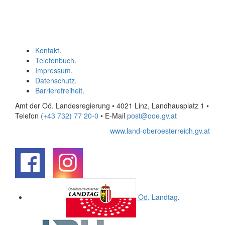
Kontakt
.
Telefonbuch
.
Impressum
.
Datenschutz
.
Barrierefreiheit
.
Amt der Oö. Landesregierung • 4021 Linz, Landhausplatz 1
•
Telefon
(+43 732) 77 20-0
• E-Mail
post@ooe.gv.at
www.land-oberoesterreich.gv.at
.
.
Oö.
Landtag
.