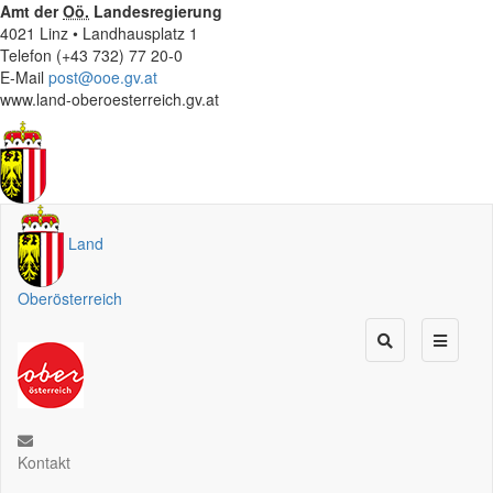
Amt der
Oö.
Landesregierung
4021 Linz • Landhausplatz 1
Telefon (+43 732) 77 20-0
E-Mail
post@ooe.gv.at
www.land-oberoesterreich.gv.at
Land
Oberösterreich
Kontakt