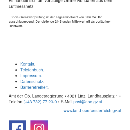
Es handelt sich um vorläufige Online-Rohdaten aus dem
Luftmessnetz.
Für die Grenzwertprüfung ist der Tagesmittelwert von 0 bis 24 Uhr
ausschlaggebend. Der gleitende 24-Stunden Mittelwert gilt als vorläufiger
Richtwert.
Kontakt
.
Telefonbuch
.
Impressum
.
Datenschutz
.
Barrierefreiheit
.
Amt der Oö. Landesregierung • 4021 Linz, Landhausplatz 1
•
Telefon
(+43 732) 77 20-0
• E-Mail
post@ooe.gv.at
www.land-oberoesterreich.gv.at