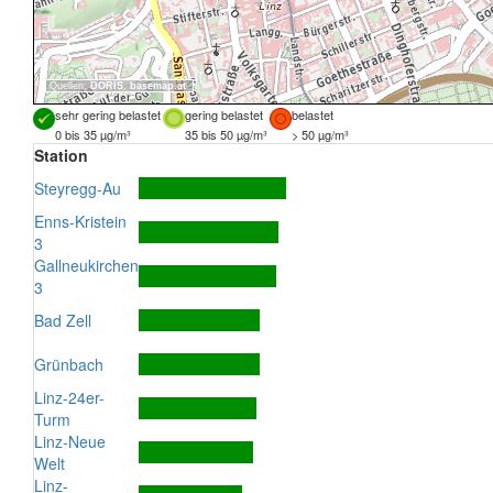
Quellen:
DORIS
,
basemap.at
sehr gering belastet
gering belastet
belastet
0 bis 35 µg/m³
35 bis 50 µg/m³
> 50 µg/m³
Station
Steyregg-Au
Enns-Kristein
3
Gallneukirchen
3
Bad Zell
Grünbach
Linz-24er-
Turm
Linz-Neue
Welt
Linz-