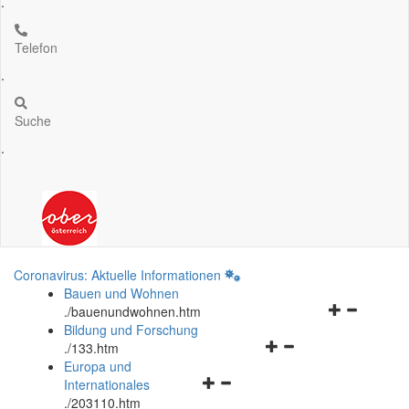
.
Telefon
.
Suche
.
Coronavirus: Aktuelle Informationen
Bauen und Wohnen
Navigationsm
.
/bauenundwohnen.htm
öffnen
Bildung und Forschung
Navigationsmenü
und
.
/133.htm
öffnen
schließen
Europa und
Navigationsmenü
und
Internationales
öffnen
schließen
.
/203110.htm