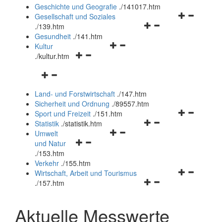
und
Geschichte und Geografie
.
/141017.htm
schließen
Navigationsm
Gesellschaft und Soziales
Navigationsmenü
öffnen
.
/139.htm
öffnen
und
Gesundheit
.
/141.htm
Navigationsmenü
und
schließen
Kultur
Navigationsmenü
öffnen
schließen
.
/kultur.htm
öffnen
und
Navigationsmenü
und
schließen
öffnen
schließen
Land- und Forstwirtschaft
.
/147.htm
und
Sicherheit und Ordnung
.
/89557.htm
schließen
Navigationsm
Sport und Freizeit
.
/151.htm
Navigationsmenü
öffnen
Statistik
.
/statistik.htm
Navigationsmenü
öffnen
und
Umwelt
Navigationsmenü
öffnen
und
schließen
und Natur
öffnen
und
schließen
.
/153.htm
und
schließen
Verkehr
.
/155.htm
schließen
Navigationsm
Wirtschaft, Arbeit und Tourismus
Navigationsmenü
öffnen
.
/157.htm
öffnen
und
und
schließen
Aktuelle Messwerte
schließen