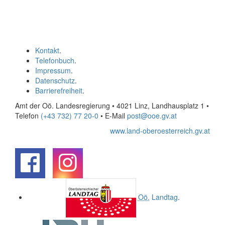
Kontakt
.
Telefonbuch
.
Impressum
.
Datenschutz
.
Barrierefreiheit
.
Amt der Oö. Landesregierung • 4021 Linz, Landhausplatz 1
•
Telefon
(+43 732) 77 20-0
• E-Mail
post@ooe.gv.at
www.land-oberoesterreich.gv.at
.
.
Oö.
Landtag
.