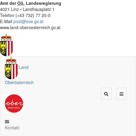
Amt der
Oö.
Landesregierung
4021 Linz • Landhausplatz 1
Telefon (+43 732) 77 20-0
E-Mail
post@ooe.gv.at
www.land-oberoesterreich.gv.at
Land
Oberösterreich
Kontakt