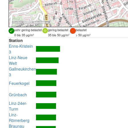
Quellen:
DORIS
,
basemap.at
sehr gering belastet
gering belastet
belastet
0 bis 35 µg/m³
35 bis 50 µg/m³
> 50 µg/m³
Station
Enns-Kristein
3
Linz-Neue
Welt
Gallneukirchen
3
Feuerkogel
Grünbach
Linz-24er-
Turm
Linz-
Römerberg
Braunau