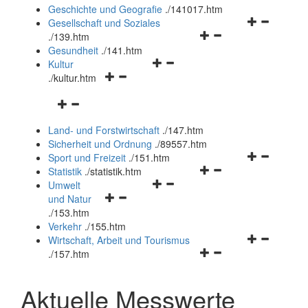
und
Geschichte und Geografie
.
/141017.htm
schließen
Navigationsm
Gesellschaft und Soziales
Navigationsmenü
öffnen
.
/139.htm
öffnen
und
Gesundheit
.
/141.htm
Navigationsmenü
und
schließen
Kultur
Navigationsmenü
öffnen
schließen
.
/kultur.htm
öffnen
und
Navigationsmenü
und
schließen
öffnen
schließen
Land- und Forstwirtschaft
.
/147.htm
und
Sicherheit und Ordnung
.
/89557.htm
schließen
Navigationsm
Sport und Freizeit
.
/151.htm
Navigationsmenü
öffnen
Statistik
.
/statistik.htm
Navigationsmenü
öffnen
und
Umwelt
Navigationsmenü
öffnen
und
schließen
und Natur
öffnen
und
schließen
.
/153.htm
und
schließen
Verkehr
.
/155.htm
schließen
Navigationsm
Wirtschaft, Arbeit und Tourismus
Navigationsmenü
öffnen
.
/157.htm
öffnen
und
und
schließen
Aktuelle Messwerte
schließen