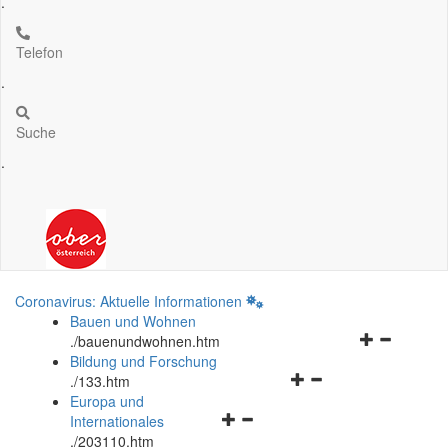
.
Telefon
.
Suche
.
Coronavirus: Aktuelle Informationen
Bauen und Wohnen
Navigationsm
.
/bauenundwohnen.htm
öffnen
Bildung und Forschung
Navigationsmenü
und
.
/133.htm
öffnen
schließen
Europa und
Navigationsmenü
und
Internationales
öffnen
schließen
.
/203110.htm