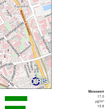
Messwert
17.0
µg/m³
15.8