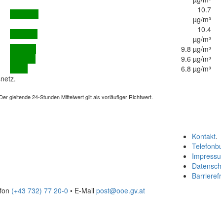
10.7
µg/m³
10.4
µg/m³
9.8 µg/m³
9.6 µg/m³
6.8 µg/m³
netz.
 gleitende 24-Stunden Mittelwert gilt als vorläufiger Richtwert.
Kontakt
.
Telefonb
Impress
Datensch
Barrierefr
efon
(+43 732) 77 20-0
• E-Mail
post@ooe.gv.at