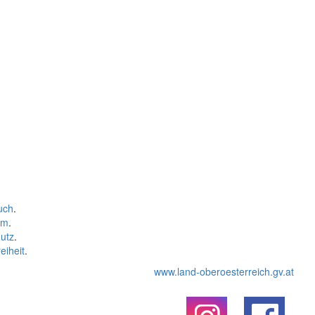
uch
.
um
.
utz
.
eiheit
.
www.land-oberoesterreich.gv.at