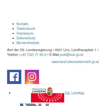
Kontakt
.
Telefonbuch
.
Impressum
.
Datenschutz
.
Barrierefreiheit
.
Amt der Oö. Landesregierung • 4021 Linz, Landhausplatz 1
•
Telefon
(+43 732) 77 20-0
• E-Mail
post@ooe.gv.at
www.land-oberoesterreich.gv.at
.
.
Oö.
Landtag
.