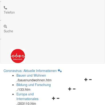
.
Telefon
.
Suche
.
Coronavirus: Aktuelle Informationen
Bauen und Wohnen
Navigationsm
.
/bauenundwohnen.htm
öffnen
Bildung und Forschung
Navigationsmenü
und
.
/133.htm
öffnen
schließen
Europa und
Navigationsmenü
und
Internationales
öffnen
schließen
.
/203110.htm