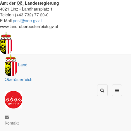
Amt der
Oö.
Landesregierung
4021 Linz • Landhausplatz 1
Telefon (+43 732) 77 20-0
E-Mail
post@ooe.gv.at
www.land-oberoesterreich.gv.at
Land
Oberösterreich
Kontakt