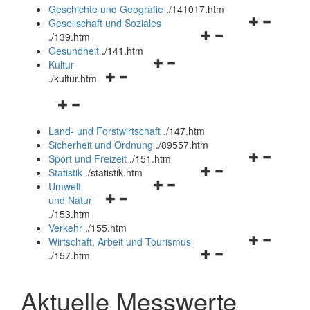
und
Geschichte und Geografie
.
/141017.htm
schließen
Navigationsm
Gesellschaft und Soziales
Navigationsmenü
öffnen
.
/139.htm
öffnen
und
Gesundheit
.
/141.htm
Navigationsmenü
und
schließen
Kultur
Navigationsmenü
öffnen
schließen
.
/kultur.htm
öffnen
und
Navigationsmenü
und
schließen
öffnen
schließen
Land- und Forstwirtschaft
.
/147.htm
und
Sicherheit und Ordnung
.
/89557.htm
schließen
Navigationsm
Sport und Freizeit
.
/151.htm
Navigationsmenü
öffnen
Statistik
.
/statistik.htm
Navigationsmenü
öffnen
und
Umwelt
Navigationsmenü
öffnen
und
schließen
und Natur
öffnen
und
schließen
.
/153.htm
und
schließen
Verkehr
.
/155.htm
schließen
Navigationsm
Wirtschaft, Arbeit und Tourismus
Navigationsmenü
öffnen
.
/157.htm
öffnen
und
und
schließen
Aktuelle Messwerte
schließen