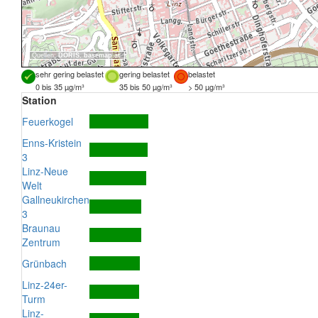
Quellen:
DORIS
,
basemap.at
sehr gering belastet
gering belastet
belastet
0 bis 35 µg/m³
35 bis 50 µg/m³
> 50 µg/m³
Station
Feuerkogel
Enns-Kristein
3
Linz-Neue
Welt
Gallneukirchen
3
Braunau
Zentrum
Grünbach
Linz-24er-
Turm
Linz-