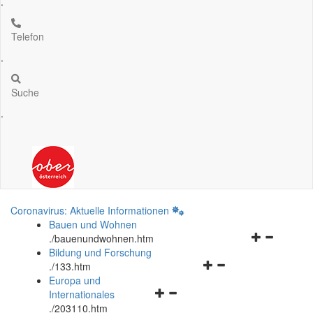
.
Telefon
.
Suche
.
Coronavirus: Aktuelle Informationen
Bauen und Wohnen
Navigationsm
.
/bauenundwohnen.htm
öffnen
Bildung und Forschung
Navigationsmenü
und
.
/133.htm
öffnen
schließen
Europa und
Navigationsmenü
und
Internationales
öffnen
schließen
.
/203110.htm