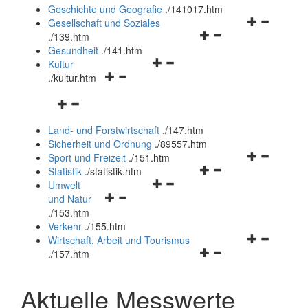
und
Geschichte und Geografie
.
/141017.htm
schließen
Navigationsm
Gesellschaft und Soziales
Navigationsmenü
öffnen
.
/139.htm
öffnen
und
Gesundheit
.
/141.htm
Navigationsmenü
und
schließen
Kultur
Navigationsmenü
öffnen
schließen
.
/kultur.htm
öffnen
und
Navigationsmenü
und
schließen
öffnen
schließen
Land- und Forstwirtschaft
.
/147.htm
und
Sicherheit und Ordnung
.
/89557.htm
schließen
Navigationsm
Sport und Freizeit
.
/151.htm
Navigationsmenü
öffnen
Statistik
.
/statistik.htm
Navigationsmenü
öffnen
und
Umwelt
Navigationsmenü
öffnen
und
schließen
und Natur
öffnen
und
schließen
.
/153.htm
und
schließen
Verkehr
.
/155.htm
schließen
Navigationsm
Wirtschaft, Arbeit und Tourismus
Navigationsmenü
öffnen
.
/157.htm
öffnen
und
und
schließen
Aktuelle Messwerte
schließen