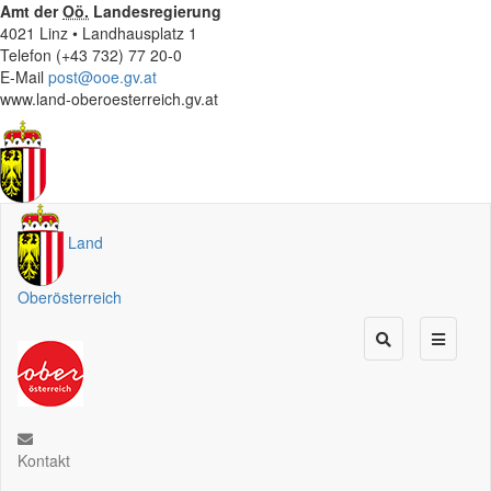
Amt der
Oö.
Landesregierung
4021 Linz • Landhausplatz 1
Telefon (+43 732) 77 20-0
E-Mail
post@ooe.gv.at
www.land-oberoesterreich.gv.at
Land
Oberösterreich
Kontakt