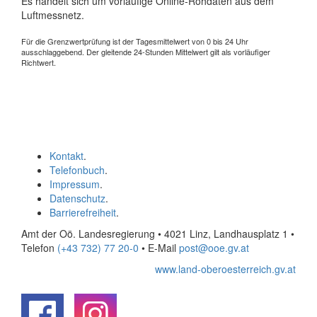
Es handelt sich um vorläufige Online-Rohdaten aus dem
Luftmessnetz.
Für die Grenzwertprüfung ist der Tagesmittelwert von 0 bis 24 Uhr
ausschlaggebend. Der gleitende 24-Stunden Mittelwert gilt als vorläufiger
Richtwert.
Kontakt
.
Telefonbuch
.
Impressum
.
Datenschutz
.
Barrierefreiheit
.
Amt der Oö. Landesregierung • 4021 Linz, Landhausplatz 1
•
Telefon
(+43 732) 77 20-0
• E-Mail
post@ooe.gv.at
www.land-oberoesterreich.gv.at