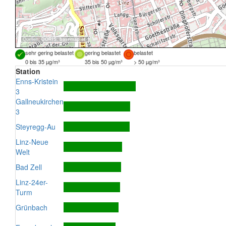
Quellen:
DORIS
,
basemap.at
sehr gering belastet
gering belastet
belastet
0 bis 35 µg/m³
35 bis 50 µg/m³
> 50 µg/m³
Station
Enns-Kristein
3
Gallneukirchen
3
Steyregg-Au
Linz-Neue
Welt
Bad Zell
Linz-24er-
Turm
Grünbach