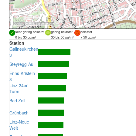
Quellen:
DORIS
,
basemap.at
sehr gering belastet
gering belastet
belastet
0 bis 35 µg/m³
35 bis 50 µg/m³
> 50 µg/m³
Station
Gallneukirchen
3
Steyregg-Au
Enns-Kristein
3
Linz-24er-
Turm
Bad Zell
Grünbach
Linz-Neue
Welt