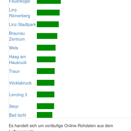
Feuerkogel
Linz-
Römerberg
Linz-Stadtpark
Braunau
Zentrum
Wels
Haag am
Hausruck
Traun
Vöcklabruck
Lenzing 3
Steyr
Bad Ischl
Es handelt sich um vorläufige Online-Rohdaten aus dem