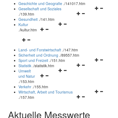
und
Geschichte und Geografie
.
/141017.htm
schließen
Navigationsm
Gesellschaft und Soziales
Navigationsmenü
öffnen
.
/139.htm
öffnen
und
Gesundheit
.
/141.htm
Navigationsmenü
und
schließen
Kultur
Navigationsmenü
öffnen
schließen
.
/kultur.htm
öffnen
und
Navigationsmenü
und
schließen
öffnen
schließen
Land- und Forstwirtschaft
.
/147.htm
und
Sicherheit und Ordnung
.
/89557.htm
schließen
Navigationsm
Sport und Freizeit
.
/151.htm
Navigationsmenü
öffnen
Statistik
.
/statistik.htm
Navigationsmenü
öffnen
und
Umwelt
Navigationsmenü
öffnen
und
schließen
und Natur
öffnen
und
schließen
.
/153.htm
und
schließen
Verkehr
.
/155.htm
schließen
Navigationsm
Wirtschaft, Arbeit und Tourismus
Navigationsmenü
öffnen
.
/157.htm
öffnen
und
und
schließen
Aktuelle Messwerte
schließen