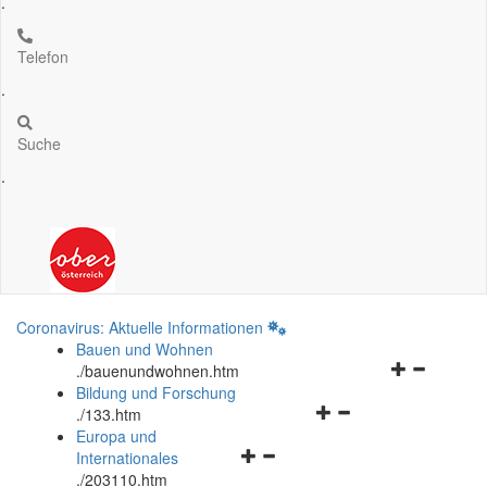
.
Telefon
.
Suche
.
Coronavirus: Aktuelle Informationen
Bauen und Wohnen
Navigationsm
.
/bauenundwohnen.htm
öffnen
Bildung und Forschung
Navigationsmenü
und
.
/133.htm
öffnen
schließen
Europa und
Navigationsmenü
und
Internationales
öffnen
schließen
.
/203110.htm