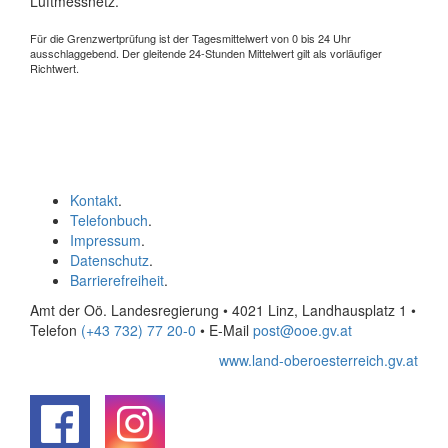
Luftmessnetz.
Für die Grenzwertprüfung ist der Tagesmittelwert von 0 bis 24 Uhr
ausschlaggebend. Der gleitende 24-Stunden Mittelwert gilt als vorläufiger
Richtwert.
Kontakt
.
Telefonbuch
.
Impressum
.
Datenschutz
.
Barrierefreiheit
.
Amt der Oö. Landesregierung • 4021 Linz, Landhausplatz 1
•
Telefon
(+43 732) 77 20-0
• E-Mail
post@ooe.gv.at
www.land-oberoesterreich.gv.at