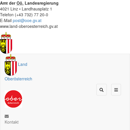
Amt der
Oö.
Landesregierung
4021 Linz • Landhausplatz 1
Telefon (+43 732) 77 20-0
E-Mail
post@ooe.gv.at
www.land-oberoesterreich.gv.at
Land
Oberösterreich
Kontakt