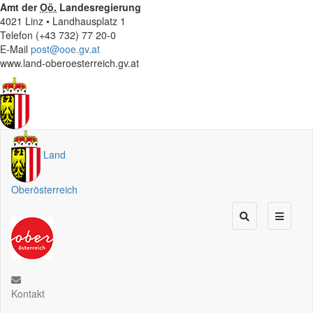
Amt der
Oö.
Landesregierung
4021 Linz • Landhausplatz 1
Telefon (+43 732) 77 20-0
E-Mail
post@ooe.gv.at
www.land-oberoesterreich.gv.at
Land
Oberösterreich
Kontakt