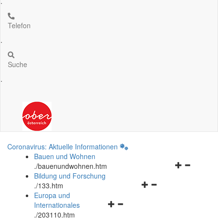
.
Telefon
.
Suche
.
Coronavirus: Aktuelle Informationen
Bauen und Wohnen
Navigationsm
.
/bauenundwohnen.htm
öffnen
Bildung und Forschung
Navigationsmenü
und
.
/133.htm
öffnen
schließen
Europa und
Navigationsmenü
und
Internationales
öffnen
schließen
.
/203110.htm