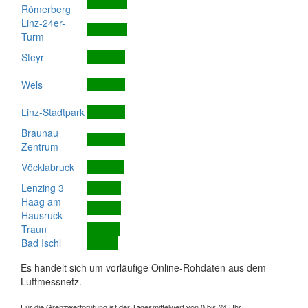
Römerberg
Linz-24er-
Turm
Steyr
Wels
Linz-Stadtpark
Braunau
Zentrum
Vöcklabruck
Lenzing 3
Haag am
Hausruck
Traun
Bad Ischl
Es handelt sich um vorläufige Online-Rohdaten aus dem
Luftmessnetz.
Für die Grenzwertprüfung ist der Tagesmittelwert von 0 bis 24 Uhr