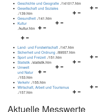
und
Geschichte und Geografie
.
/141017.htm
schließen
Navigationsm
Gesellschaft und Soziales
Navigationsmenü
öffnen
.
/139.htm
öffnen
und
Gesundheit
.
/141.htm
Navigationsmenü
und
schließen
Kultur
Navigationsmenü
öffnen
schließen
.
/kultur.htm
öffnen
und
Navigationsmenü
und
schließen
öffnen
schließen
Land- und Forstwirtschaft
.
/147.htm
und
Sicherheit und Ordnung
.
/89557.htm
schließen
Navigationsm
Sport und Freizeit
.
/151.htm
Navigationsmenü
öffnen
Statistik
.
/statistik.htm
Navigationsmenü
öffnen
und
Umwelt
Navigationsmenü
öffnen
und
schließen
und Natur
öffnen
und
schließen
.
/153.htm
und
schließen
Verkehr
.
/155.htm
schließen
Navigationsm
Wirtschaft, Arbeit und Tourismus
Navigationsmenü
öffnen
.
/157.htm
öffnen
und
und
schließen
Aktuelle Messwerte
schließen