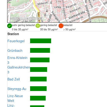
Quellen:
DORIS
,
basemap.at
sehr gering belastet
gering belastet
belastet
0 bis 35 µg/m³
35 bis 50 µg/m³
> 50 µg/m³
Station
Feuerkogel
Grünbach
Enns-Kristein
3
Gallneukirchen
3
Bad Zell
Steyregg-Au
Linz-Neue
Welt
Linz-