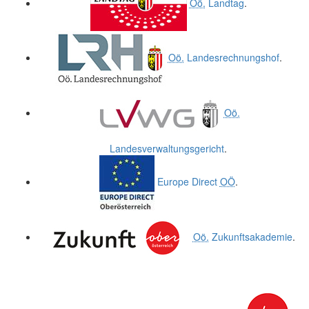
Oö.
Landtag
.
Oö.
Landesrechnungshof
.
Oö.
Landesverwaltungsgericht
.
Europe Direct
OÖ
.
Oö.
Zukunftsakademie
.